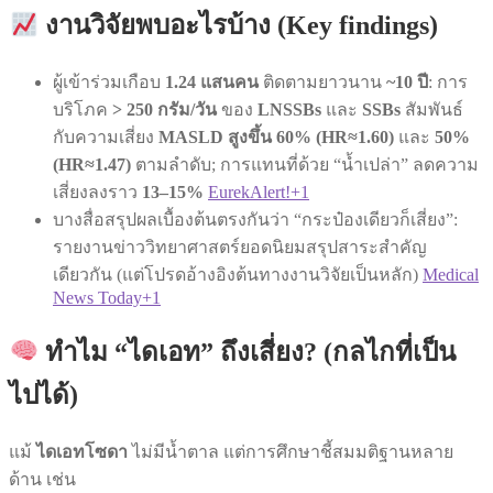
งานวิจัยพบอะไรบ้าง (Key findings)
ผู้เข้าร่วมเกือบ
1.24 แสนคน
ติดตามยาวนาน
~10 ปี
: การ
บริโภค
> 250 กรัม/วัน
ของ
LNSSBs
และ
SSBs
สัมพันธ์
กับความเสี่ยง
MASLD สูงขึ้น 60% (HR≈1.60)
และ
50%
(HR≈1.47)
ตามลำดับ; การแทนที่ด้วย “น้ำเปล่า” ลดความ
เสี่ยงลงราว
13–15%
EurekAlert!+1
บางสื่อสรุปผลเบื้องต้นตรงกันว่า “กระป๋องเดียวก็เสี่ยง”:
รายงานข่าววิทยาศาสตร์ยอดนิยมสรุปสาระสำคัญ
เดียวกัน (แต่โปรดอ้างอิงต้นทางงานวิจัยเป็นหลัก)
Medical
News Today+1
ทำไม “ไดเอท” ถึงเสี่ยง? (กลไกที่เป็น
ไปได้)
แม้
ไดเอทโซดา
ไม่มีน้ำตาล แต่การศึกษาชี้สมมติฐานหลาย
ด้าน เช่น