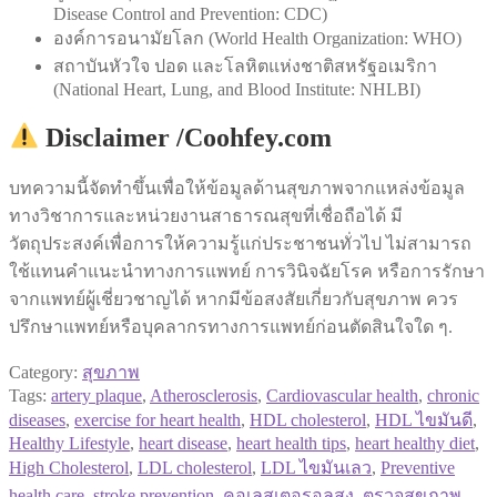
Disease Control and Prevention: CDC)
องค์การอนามัยโลก (World Health Organization: WHO)
สถาบันหัวใจ ปอด และโลหิตแห่งชาติสหรัฐอเมริกา
(National Heart, Lung, and Blood Institute: NHLBI)
Disclaimer /Coohfey.com
บทความนี้จัดทำขึ้นเพื่อให้ข้อมูลด้านสุขภาพจากแหล่งข้อมูล
ทางวิชาการและหน่วยงานสาธารณสุขที่เชื่อถือได้ มี
วัตถุประสงค์เพื่อการให้ความรู้แก่ประชาชนทั่วไป ไม่สามารถ
ใช้แทนคำแนะนำทางการแพทย์ การวินิจฉัยโรค หรือการรักษา
จากแพทย์ผู้เชี่ยวชาญได้ หากมีข้อสงสัยเกี่ยวกับสุขภาพ ควร
ปรึกษาแพทย์หรือบุคลากรทางการแพทย์ก่อนตัดสินใจใด ๆ.
Category:
สุขภาพ
Tags:
artery plaque
,
Atherosclerosis
,
Cardiovascular health
,
chronic
diseases
,
exercise for heart health
,
HDL cholesterol
,
HDL ไขมันดี
,
Healthy Lifestyle
,
heart disease
,
heart health tips
,
heart healthy diet
,
High Cholesterol
,
LDL cholesterol
,
LDL ไขมันเลว
,
Preventive
health care
,
stroke prevention
,
คอเลสเตอรอลสูง
,
ตรวจสุขภาพ