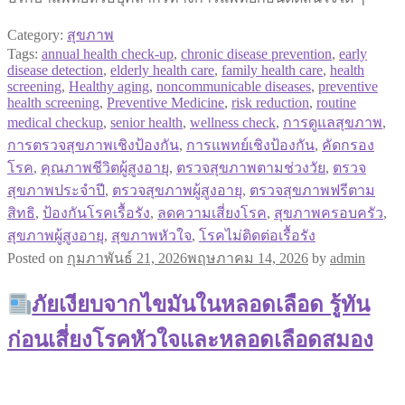
Category:
สุขภาพ
Tags:
annual health check-up
,
chronic disease prevention
,
early
disease detection
,
elderly health care
,
family health care
,
health
screening
,
Healthy aging
,
noncommunicable diseases
,
preventive
health screening
,
Preventive Medicine
,
risk reduction
,
routine
medical checkup
,
senior health
,
wellness check
,
การดูแลสุขภาพ
,
การตรวจสุขภาพเชิงป้องกัน
,
การแพทย์เชิงป้องกัน
,
คัดกรอง
โรค
,
คุณภาพชีวิตผู้สูงอายุ
,
ตรวจสุขภาพตามช่วงวัย
,
ตรวจ
สุขภาพประจำปี
,
ตรวจสุขภาพผู้สูงอายุ
,
ตรวจสุขภาพฟรีตาม
สิทธิ
,
ป้องกันโรคเรื้อรัง
,
ลดความเสี่ยงโรค
,
สุขภาพครอบครัว
,
สุขภาพผู้สูงอายุ
,
สุขภาพหัวใจ
,
โรคไม่ติดต่อเรื้อรัง
Posted on
กุมภาพันธ์ 21, 2026
พฤษภาคม 14, 2026
by
admin
ภัยเงียบจากไขมันในหลอดเลือด รู้ทัน
ก่อนเสี่ยงโรคหัวใจและหลอดเลือดสมอง