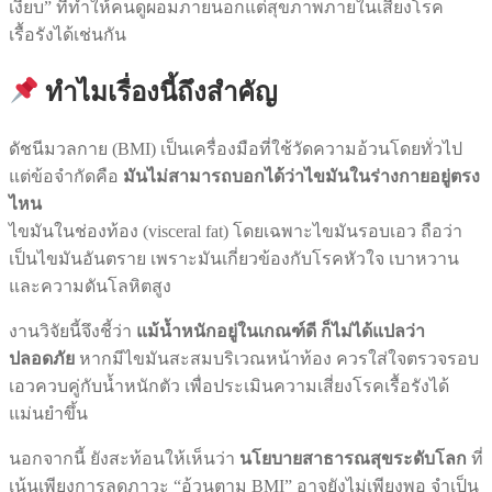
เงียบ” ที่ทำให้คนดูผอมภายนอกแต่สุขภาพภายในเสี่ยงโรค
เรื้อรังได้เช่นกัน
ทำไมเรื่องนี้ถึงสำคัญ
ดัชนีมวลกาย (BMI) เป็นเครื่องมือที่ใช้วัดความอ้วนโดยทั่วไป
แต่ข้อจำกัดคือ
มันไม่สามารถบอกได้ว่าไขมันในร่างกายอยู่ตรง
ไหน
ไขมันในช่องท้อง (visceral fat) โดยเฉพาะไขมันรอบเอว ถือว่า
เป็นไขมันอันตราย เพราะมันเกี่ยวข้องกับโรคหัวใจ เบาหวาน
และความดันโลหิตสูง
งานวิจัยนี้จึงชี้ว่า
แม้น้ำหนักอยู่ในเกณฑ์ดี ก็ไม่ได้แปลว่า
ปลอดภัย
หากมีไขมันสะสมบริเวณหน้าท้อง ควรใส่ใจตรวจรอบ
เอวควบคู่กับน้ำหนักตัว เพื่อประเมินความเสี่ยงโรคเรื้อรังได้
แม่นยำขึ้น
นอกจากนี้ ยังสะท้อนให้เห็นว่า
นโยบายสาธารณสุขระดับโลก
ที่
เน้นเพียงการลดภาวะ “อ้วนตาม BMI” อาจยังไม่เพียงพอ จำเป็น