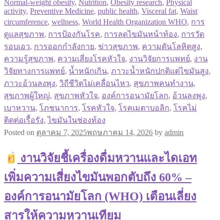
Normal-weight obesity
,
Nutrition
,
Obesity research
,
Physical
activity
,
Preventive Medicine
,
public health
,
Visceral fat
,
Waist
circumference
,
wellness
,
World Health Organization WHO
,
การ
ดูแลสุขภาพ
,
การป้องกันโรค
,
การลดไขมันหน้าท้อง
,
การวัด
รอบเอว
,
การออกกำลังกาย
,
ข่าวสุขภาพ
,
ความดันโลหิตสูง
,
ความรู้สุขภาพ
,
ความเสี่ยงโรคหัวใจ
,
งานวิจัยการแพทย์
,
งาน
วิจัยทางการแพทย์
,
น้ำหนักเกิน
,
ภาวะน้ำหนักปกติแต่ไขมันสูง
,
ภาวะอ้วนลงพุง
,
วิถีชีวิตไม่เคลื่อนไหว
,
สุขภาพคนทำงาน
,
สุขภาพผู้ใหญ่
,
สุขภาพหัวใจ
,
องค์การอนามัยโลก
,
อ้วนลงพุง
,
เบาหวาน
,
โภชนาการ
,
โรคหัวใจ
,
โรคเมตาบอลิก
,
โรคไม่
ติดต่อเรื้อรัง
,
ไขมันในช่องท้อง
Posted on
ตุลาคม 7, 2025
พฤษภาคม 14, 2026
by
admin
งานวิจัยชี้เครื่องดื่มหวานและไดเอท
เพิ่มความเสี่ยงไขมันพอกตับถึง 60% –
องค์การอนามัยโลก (WHO) เตือนเลี่ยง
สารให้ความหวานเทียม