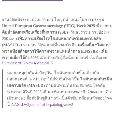
งานวิจัยเชิงระบาดวิทยาขนาดใหญ่ที่นำเสนอในการประชุม
United European Gastroenterology (UEG) Week 2025
ชี้ว่า
การ
ดื่มน้ำอัดลมหรือเครื่องดื่มหวาน (SSBs)
วันละราว 1 กระป๋อง (≈
250 มล.)
เพิ่มความเสี่ยงโรคไขมันพอกตับชนิดเมตาบอลิก
(MASLD)
ประมาณ
50%
และที่น่าตกใจคือ
เครื่องดื่ม “ไดเอท/
หวานน้อยด้วยสารให้ความหวานแทนน้ำตาล (LNSSBs)
)
เพิ่ม
ความเสี่ยงได้ถึง 60%
เมื่อเทียบกับผู้ดื่มน้อยมากหรือไม่ดื่มเลย
EurekAlert!+2News-Medical+2
หมายเหตุคำศัพท์: ปัจจุบัน “ไขมันพอกตับที่ไม่เกี่ยวกับ
แอลกอฮอล์ (NAFLD)” ได้ปรับชื่อใหม่เป็น
ไขมันพอกตับชนิด
เมตาบอลิก (MASLD)
ตามฉันทามติหลายสมาคมโรคตับ
นานาชาติในปี 2023 เพื่อสะท้อนบทบาทของปัจจัยเมตาบอลิก
(อ้วนลงพุง ดื้อต่ออินซูลิน ฯลฯ) เป็นตัวขับเคลื่อนหลักของโรค
นี้
AASLD+2journal-of-hepatology.eu+2