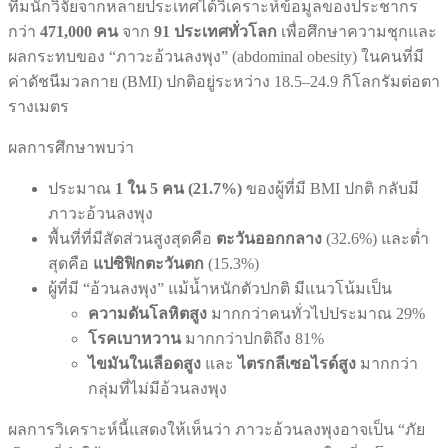
ทีมนักวิจัยจากหลายประเทศได้วิเคราะห์ข้อมูลของประชากร
กว่า
471,000 คน
จาก
91 ประเทศทั่วโลก
เพื่อศึกษาความชุกและ
ผลกระทบของ “ภาวะอ้วนลงพุง” (abdominal obesity) ในคนที่มี
ค่าดัชนีมวลกาย (BMI) ปกติอยู่ระหว่าง 18.5–24.9 กิโลกรัมต่อตา
รางเมตร
ผลการศึกษาพบว่า
ประมาณ
1 ใน 5 คน (21.7%)
ของผู้ที่มี BMI ปกติ กลับมี
ภาวะอ้วนลงพุง
พื้นที่ที่มีสัดส่วนสูงสุดคือ
ตะวันออกกลาง
(32.6%) และต่ำ
สุดคือ
แปซิฟิกตะวันตก
(15.3%)
ผู้ที่มี “อ้วนลงพุง” แม้น้ำหนักตัวปกติ มีแนวโน้มเป็น
ความดันโลหิตสูง
มากกว่าคนทั่วไปประมาณ 29%
โรคเบาหวาน
มากกว่าปกติถึง 81%
ไขมันในเลือดสูง
และ
ไตรกลีเซอไรด์สูง
มากกว่า
กลุ่มที่ไม่มีอ้วนลงพุง
ผลการวิเคราะห์นี้แสดงให้เห็นว่า ภาวะอ้วนลงพุงอาจเป็น “ภัย