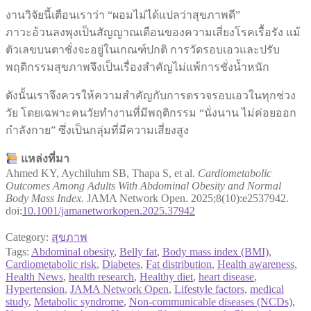
งานวิจัยนี้เตือนเราว่า “ผอมไม่ได้แปลว่าสุขภาพดี”
ภาวะอ้วนลงพุงเป็นสัญญาณเตือนของความเสี่ยงโรคเรื้อรัง แม้
ตัวเลขบนตาชั่งจะอยู่ในเกณฑ์ปกติ การวัดรอบเอวและปรับ
พฤติกรรมสุขภาพจึงเป็นเรื่องสำคัญไม่แพ้การชั่งน้ำหนัก
ดังนั้นเราจึงควรให้ความสำคัญกับการตรวจรอบเอวในทุกช่วง
วัย โดยเฉพาะคนวัยทำงานที่มีพฤติกรรม “นั่งนาน ไม่ค่อยออก
กำลังกาย” ซึ่งเป็นกลุ่มที่มีความเสี่ยงสูง
แหล่งที่มา
Ahmed KY, Aychiluhm SB, Thapa S, et al.
Cardiometabolic
Outcomes Among Adults With Abdominal Obesity and Normal
Body Mass Index.
JAMA Network Open. 2025;8(10):e2537942.
doi:
10.1001/jamanetworkopen.2025.37942
Category:
สุขภาพ
Tags:
Abdominal obesity
,
Belly fat
,
Body mass index (BMI)
,
Cardiometabolic risk
,
Diabetes
,
Fat distribution
,
Health awareness
,
Health News
,
health research
,
Healthy diet
,
heart disease
,
Hypertension
,
JAMA Network Open
,
Lifestyle factors
,
medical
study
,
Metabolic syndrome
,
Non-communicable diseases (NCDs)
,