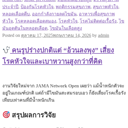
ประจำปี
,
ป้องกันโรคหัวใจ
,
พฤติกรรมสุขภาพ
,
สุขภาพหัวใจ
,
หลอดเลือดตีบ
,
ออกกำลังกายลดไขมัน
,
อาหารเพื่อสุขภาพ
หัวใจ
,
โรคหลอดเลือดสมอง
,
โรคหัวใจ
,
โรคไม่ติดต่อเรื้อรัง
,
ไข
มันอุดตันในหลอดเลือด
,
ไขมันในเลือดสูง
Posted on
ตุลาคม 17, 2025
พฤษภาคม 14, 2026
by
admin
คนรูปร่างปกติแต่ “อ้วนลงพุง” เสี่ยง
โรคหัวใจและเบาหวานสูงกว่าที่คิด
งานวิจัยใหม่จาก JAMA Network Open เผยว่า แม้น้ำหนักตัวจะ
อยู่ในเกณฑ์ปกติ แต่ถ้ามีไขมันสะสมรอบเอว ก็ยังเสี่ยงโรคเรื้อรัง
เทียบเท่าคนที่มีน้ำหนักเกิน
สรุปผลการวิจัย