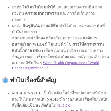
ผลต่อ
ไมโครไบโอมลำไส้
และสัญญาณความอิ่ม อาจ
กระตุ้น
ความอยากรสหวาน
และการกินเกินความ
ต้องการ
ผลต่อ
อินซูลิน/เมตาบอลิซึม
ทำให้เกิดการสะสมไขมันที่
ตับในระยะยาว
หลักฐานเหล่านี้สอดคล้องกับแนวทางของ
องค์การ
อนามัยโลก(WHO)
ที่
ไม่แนะนำ
ใช้
สารให้ความหวาน
แทนน้ำตาล (NSS)
เพื่อควบคุมน้ำหนักระยะยาว เพราะ
ข้อมูลระยะยาวชี้ประโยชน์จำกัดและอาจมีความเสี่ยงด้าน
เมตาบอลิซึมอื่น ๆ
World Health Organization+2World
Health Organization+2
ทำไมเรื่องนี้สำคัญ
MASLD/NAFLD
เป็นโรคตับเรื้อรังที่พบบ่อยมากทั่วโลก
และในไทย หากเป็น
NASH
(มีการอักเสบ) เสี่ยงพัฒนาเป็น
พังผืด/ตับแข็ง/มะเร็งตับ
ได้
NIDDK