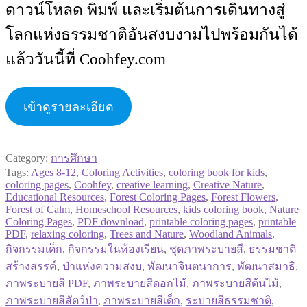
ดาวน์โหลด พิมพ์ และเริ่มต้นการเดินทางสู่
โลกแห่งธรรมชาติอันสงบงามไปพร้อมกันได้
แล้ววันนี้ที่ Coohfey.com
เข้าดูรายละเอียด
Category:
การศึกษา
Tags:
Ages 8-12
,
Coloring Activities
,
coloring book for kids
,
coloring pages
,
Coohfey
,
creative learning
,
Creative Nature
,
Educational Resources
,
Forest Coloring Pages
,
Forest Flowers
,
Forest of Calm
,
Homeschool Resources
,
kids coloring book
,
Nature
Coloring Pages
,
PDF download
,
printable coloring pages
,
printable
PDF
,
relaxing coloring
,
Trees and Nature
,
Woodland Animals
,
กิจกรรมเด็ก
,
กิจกรรมในห้องเรียน
,
ชุดภาพระบายสี
,
ธรรมชาติ
สร้างสรรค์
,
ป่าแห่งความสงบ
,
พัฒนาจินตนาการ
,
พัฒนาสมาธิ
,
ภาพระบายสี PDF
,
ภาพระบายสีดอกไม้
,
ภาพระบายสีต้นไม้
,
ภาพระบายสีสัตว์ป่า
,
ภาพระบายสีเด็ก
,
ระบายสีธรรมชาติ
,