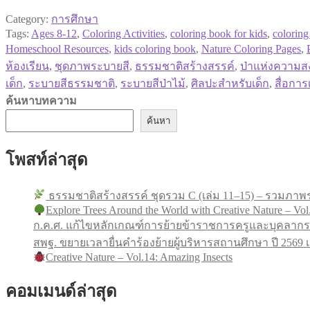
Category:
การศึกษา
Tags:
Ages 8-12
,
Coloring Activities
,
coloring book for kids
,
coloring
Homeschool Resources
,
kids coloring book
,
Nature Coloring Pages
,
ห้องเรียน
,
ชุดภาพระบายสี
,
ธรรมชาติสร้างสรรค์
,
ป่าแห่งความส
เด็ก
,
ระบายสีธรรมชาติ
,
ระบายสีป่าไม้
,
ศิลปะสำหรับเด็ก
,
สื่อการเ
ค้นหาบทความ
ค้นหา
โพสท์ล่าสุด
ธรรมชาติสร้างสรรค์ ชุดรวม C (เล่ม 11–15) – รวมภาพร
Explore Trees Around the World with Creative Nature – Vol
ก.ค.ศ. แก้ไขหลักเกณฑ์การย้ายข้าราชการครูและบุคลากร
สพฐ. ขยายเวลายื่นคำร้องย้ายผู้บริหารสถานศึกษา ปี 256
Creative Nature – Vol.14: Amazing Insects
คอมเมนด์ล่าสุด