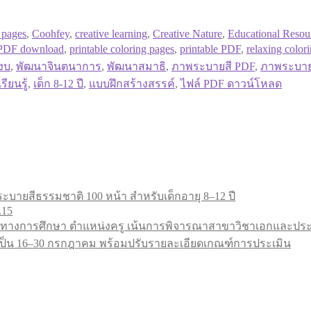
 pages
,
Coohfey
,
creative learning
,
Creative Nature
,
Educational Resou
PDF download
,
printable coloring pages
,
printable PDF
,
relaxing color
งบ
,
พัฒนาจินตนาการ
,
พัฒนาสมาธิ
,
ภาพระบายสี PDF
,
ภาพระบาย
รียนรู้
,
เด็ก 8-12 ปี
,
แบบฝึกสร้างสรรค์
,
ไฟล์ PDF ดาวน์โหลด
ะบายสีธรรมชาติ 100 หน้า สำหรับเด็กอายุ 8–12 ปี
.15
ทางการศึกษา ตำแหน่งครู เน้นการพิจารณาสาขาวิชาเอกและประสบ
9 เป็น 16–30 กรกฎาคม พร้อมปรับรายละเอียดเกณฑ์การประเมิน