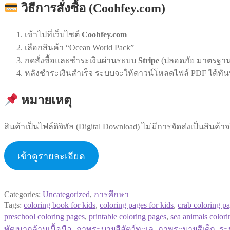
วิธีการสั่งซื้อ (Coohfey.com)
เข้าไปที่เว็บไซต์
Coohfey.com
เลือกสินค้า “Ocean World Pack”
กดสั่งซื้อและชำระเงินผ่านระบบ
Stripe
(ปลอดภัย มาตรฐา
หลังชำระเงินสำเร็จ ระบบจะให้ดาวน์โหลดไฟล์ PDF ได้ทัน
หมายเหตุ
สินค้าเป็นไฟล์ดิจิทัล (Digital Download) ไม่มีการจัดส่งเป็นสินค้าจ
เข้าดูรายละเอียด
Categories:
Uncategorized
,
การศึกษา
Tags:
coloring book for kids
,
coloring pages for kids
,
crab coloring p
preschool coloring pages
,
printable coloring pages
,
sea animals color
พัฒนากล้ามเนื้อมือ
,
ภาพระบายสีสัตว์ทะเล
,
ภาพระบายสีเด็ก
,
ระ