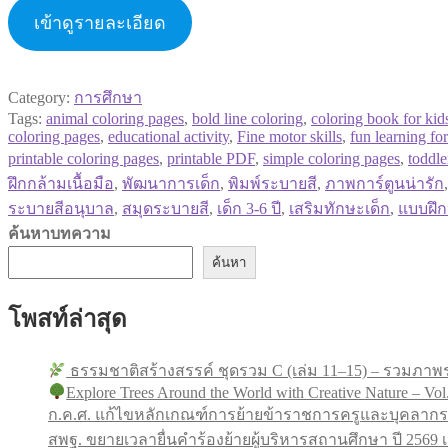
เข้าดูรายละเอียด
Category:
การศึกษา
Tags:
animal coloring pages
,
bold line coloring
,
coloring book for kid
coloring pages
,
educational activity
,
Fine motor skills
,
fun learning for
printable coloring pages
,
printable PDF
,
simple coloring pages
,
toddle
ฝึกกล้ามเนื้อมือ
,
พัฒนาการเด็ก
,
พิมพ์ระบายสี
,
ภาพการ์ตูนน่ารัก
ระบายสีอนุบาล
,
สมุดระบายสี
,
เด็ก 3-6 ปี
,
เสริมทักษะเด็ก
,
แบบฝึก
ค้นหาบทความ
ค้นหา
โพสท์ล่าสุด
ธรรมชาติสร้างสรรค์ ชุดรวม C (เล่ม 11–15) – รวมภาพร
Explore Trees Around the World with Creative Nature – Vol
ก.ค.ศ. แก้ไขหลักเกณฑ์การย้ายข้าราชการครูและบุคลากร
สพฐ. ขยายเวลายื่นคำร้องย้ายผู้บริหารสถานศึกษา ปี 256