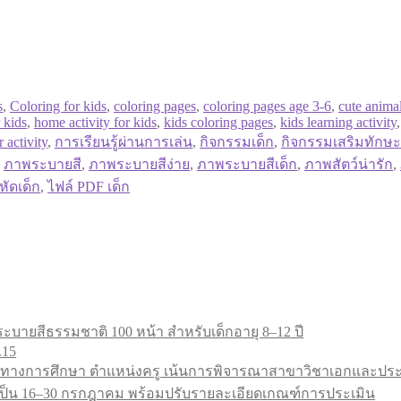
s
,
Coloring for kids
,
coloring pages
,
coloring pages age 3-6
,
cute anima
 kids
,
home activity for kids
,
kids coloring pages
,
kids learning activity
r activity
,
การเรียนรู้ผ่านการเล่น
,
กิจกรรมเด็ก
,
กิจกรรมเสริมทักษะ
,
ภาพระบายสี
,
ภาพระบายสีง่าย
,
ภาพระบายสีเด็ก
,
ภาพสัตว์น่ารัก
,
หัดเด็ก
,
ไฟล์ PDF เด็ก
ะบายสีธรรมชาติ 100 หน้า สำหรับเด็กอายุ 8–12 ปี
.15
ทางการศึกษา ตำแหน่งครู เน้นการพิจารณาสาขาวิชาเอกและประสบ
9 เป็น 16–30 กรกฎาคม พร้อมปรับรายละเอียดเกณฑ์การประเมิน