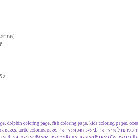
นสากล)
ที
ริง
age
,
dolphin coloring page
,
fish coloring page
,
kids coloring pages
,
ocea
ing pages
,
turtle coloring page
,
กิจกรรมเด็ก 3-6 ปี
,
กิจกรรมในบ้านสำห
บายสี A4
,
ระบายสีง่ายๆ
,
ระบายสีปลา
,
ระบายสีปลาหมึก
,
ระบายสีป