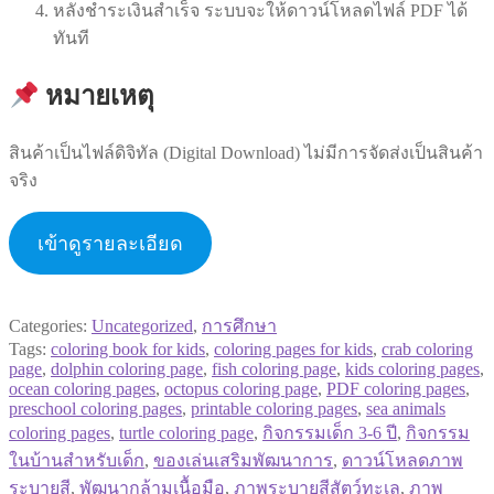
หลังชำระเงินสำเร็จ ระบบจะให้ดาวน์โหลดไฟล์ PDF ได้
ทันที
หมายเหตุ
สินค้าเป็นไฟล์ดิจิทัล (Digital Download) ไม่มีการจัดส่งเป็นสินค้า
จริง
เข้าดูรายละเอียด
Categories:
Uncategorized
,
การศึกษา
Tags:
coloring book for kids
,
coloring pages for kids
,
crab coloring
page
,
dolphin coloring page
,
fish coloring page
,
kids coloring pages
,
ocean coloring pages
,
octopus coloring page
,
PDF coloring pages
,
preschool coloring pages
,
printable coloring pages
,
sea animals
coloring pages
,
turtle coloring page
,
กิจกรรมเด็ก 3-6 ปี
,
กิจกรรม
ในบ้านสำหรับเด็ก
,
ของเล่นเสริมพัฒนาการ
,
ดาวน์โหลดภาพ
ระบายสี
,
พัฒนากล้ามเนื้อมือ
,
ภาพระบายสีสัตว์ทะเล
,
ภาพ