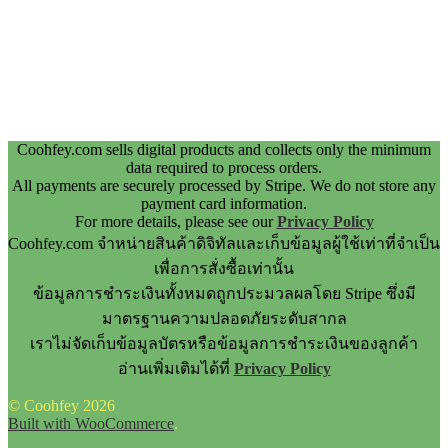
Coohfey.com sells digital products and collects only the minimum
data required to process orders.
All payments are securely processed by Stripe. We do not store any
payment card information.
For more details, please see our
Privacy Policy
Coohfey.com จำหน่ายสินค้าดิจิทัลและเก็บข้อมูลผู้ใช้เท่าที่จำเป็น
เพื่อการสั่งซื้อเท่านั้น
ข้อมูลการชำระเงินทั้งหมดถูกประมวลผลโดย Stripe ซึ่งมี
มาตรฐานความปลอดภัยระดับสากล
เราไม่จัดเก็บข้อมูลบัตรหรือข้อมูลการชำระเงินของลูกค้า
อ่านเพิ่มเติมได้ที่
Privacy Policy
© Coohfey 2026
Built with WooCommerce
.