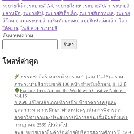
ระบายสีเด็ก
,
ระบายสี A4
,
ระบายสีง่ายๆ
,
ระบายสีปลา
,
ระบายสี
ปลาหมึก
,
ระบายสีปู
,
ระบายสีเด็กเล็ก
,
ระบายสีเต่าทะเล
,
ระบาย
สีโลมา
,
สมุดระบายสี
,
เสริมทักษะเด็ก
,
แบบฝึกหัดเด็กเล็ก
,
โลก
ใต้ทะเล
,
ไฟล์ PDF ระบายสี
ค้นหาบทความ
ค้นหา
โพสท์ล่าสุด
ธรรมชาติสร้างสรรค์ ชุดรวม C (เล่ม 11–15) – รวม
ภาพระบายสีธรรมชาติ 100 หน้า สำหรับเด็กอายุ 8–12 ปี
Explore Trees Around the World with Creative Nature –
Vol.15
ก.ค.ศ. แก้ไขหลักเกณฑ์การย้ายข้าราชการครูและ
บุคลากรทางการศึกษา ตำแหน่งครู เน้นการพิจารณา
สาขาวิชาเอกและประสบการณ์การสอน เริ่มมีผลตั้งแต่ 6
กรกฎาคม 2569 เป็นต้นไป
สพฐ. ขยายเวลายื่นคำร้องย้ายผู้บริหารสถานศึกษา ปี 2569