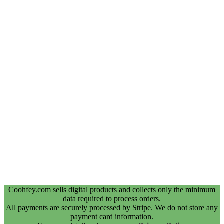
Coohfey.com sells digital products and collects only the minimum
data required to process orders.
All payments are securely processed by Stripe. We do not store any
payment card information.