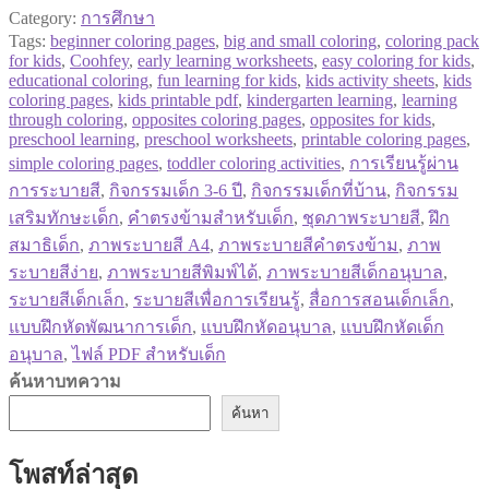
Category:
การศึกษา
Tags:
beginner coloring pages
,
big and small coloring
,
coloring pack
for kids
,
Coohfey
,
early learning worksheets
,
easy coloring for kids
,
educational coloring
,
fun learning for kids
,
kids activity sheets
,
kids
coloring pages
,
kids printable pdf
,
kindergarten learning
,
learning
through coloring
,
opposites coloring pages
,
opposites for kids
,
preschool learning
,
preschool worksheets
,
printable coloring pages
,
simple coloring pages
,
toddler coloring activities
,
การเรียนรู้ผ่าน
การระบายสี
,
กิจกรรมเด็ก 3-6 ปี
,
กิจกรรมเด็กที่บ้าน
,
กิจกรรม
เสริมทักษะเด็ก
,
คำตรงข้ามสำหรับเด็ก
,
ชุดภาพระบายสี
,
ฝึก
สมาธิเด็ก
,
ภาพระบายสี A4
,
ภาพระบายสีคำตรงข้าม
,
ภาพ
ระบายสีง่าย
,
ภาพระบายสีพิมพ์ได้
,
ภาพระบายสีเด็กอนุบาล
,
ระบายสีเด็กเล็ก
,
ระบายสีเพื่อการเรียนรู้
,
สื่อการสอนเด็กเล็ก
,
แบบฝึกหัดพัฒนาการเด็ก
,
แบบฝึกหัดอนุบาล
,
แบบฝึกหัดเด็ก
อนุบาล
,
ไฟล์ PDF สำหรับเด็ก
ค้นหาบทความ
ค้นหา
โพสท์ล่าสุด