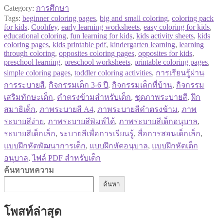
Category:
การศึกษา
Tags:
beginner coloring pages
,
big and small coloring
,
coloring pack
for kids
,
Coohfey
,
early learning worksheets
,
easy coloring for kids
,
educational coloring
,
fun learning for kids
,
kids activity sheets
,
kids
coloring pages
,
kids printable pdf
,
kindergarten learning
,
learning
through coloring
,
opposites coloring pages
,
opposites for kids
,
preschool learning
,
preschool worksheets
,
printable coloring pages
,
simple coloring pages
,
toddler coloring activities
,
การเรียนรู้ผ่าน
การระบายสี
,
กิจกรรมเด็ก 3-6 ปี
,
กิจกรรมเด็กที่บ้าน
,
กิจกรรม
เสริมทักษะเด็ก
,
คำตรงข้ามสำหรับเด็ก
,
ชุดภาพระบายสี
,
ฝึก
สมาธิเด็ก
,
ภาพระบายสี A4
,
ภาพระบายสีคำตรงข้าม
,
ภาพ
ระบายสีง่าย
,
ภาพระบายสีพิมพ์ได้
,
ภาพระบายสีเด็กอนุบาล
,
ระบายสีเด็กเล็ก
,
ระบายสีเพื่อการเรียนรู้
,
สื่อการสอนเด็กเล็ก
,
แบบฝึกหัดพัฒนาการเด็ก
,
แบบฝึกหัดอนุบาล
,
แบบฝึกหัดเด็ก
อนุบาล
,
ไฟล์ PDF สำหรับเด็ก
ค้นหาบทความ
ค้นหา
โพสท์ล่าสุด