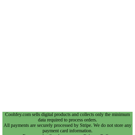
Coohfey.com sells digital products and collects only the minimum
data required to process orders.
All payments are securely processed by Stripe. We do not store any
payment card information.