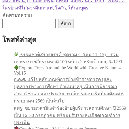
ดื่มคาเฟอีน
,
เด็กและวัยรุ่น
,
แพนิค
,
แสบร้อนกลางอก
,
โรคหัวใจ
,
ใครบ้างที่ไม่ควรดื่มกาแฟ
,
ใจสั่น
,
ให้นมบุตร
ค้นหาบทความ
ค้นหา
โพสท์ล่าสุด
ธรรมชาติสร้างสรรค์ ชุดรวม C (เล่ม 11–15) – รวม
ภาพระบายสีธรรมชาติ 100 หน้า สำหรับเด็กอายุ 8–12 ปี
Explore Trees Around the World with Creative Nature –
Vol.15
ก.ค.ศ. แก้ไขหลักเกณฑ์การย้ายข้าราชการครูและ
บุคลากรทางการศึกษา ตำแหน่งครู เน้นการพิจารณา
สาขาวิชาเอกและประสบการณ์การสอน เริ่มมีผลตั้งแต่ 6
กรกฎาคม 2569 เป็นต้นไป
สพฐ. ขยายเวลายื่นคำร้องย้ายผู้บริหารสถานศึกษา ปี 2569
เป็น 16–30 กรกฎาคม พร้อมปรับรายละเอียดเกณฑ์การ
ประเมิน
Creative Nature – Vol.14: Amazing Insects