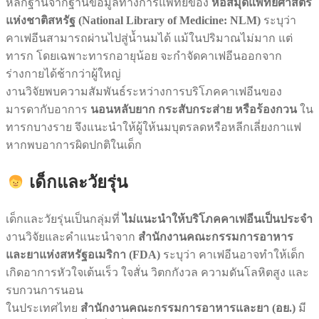
หลักฐานจากฐานข้อมูลทางการแพทย์ของ
หอสมุดแพทยศาสตร์
แห่งชาติสหรัฐ (National Library of Medicine: NLM)
ระบุว่า
คาเฟอีนสามารถผ่านไปสู่น้ำนมได้ แม้ในปริมาณไม่มาก แต่
ทารก โดยเฉพาะทารกอายุน้อย จะกำจัดคาเฟอีนออกจาก
ร่างกายได้ช้ากว่าผู้ใหญ่
งานวิจัยพบความสัมพันธ์ระหว่างการบริโภคคาเฟอีนของ
มารดากับอาการ
นอนหลับยาก กระสับกระส่าย หรือร้องกวน
ใน
ทารกบางราย จึงแนะนำให้ผู้ให้นมบุตรลดหรือหลีกเลี่ยงกาแฟ
หากพบอาการผิดปกติในเด็ก
เด็กและวัยรุ่น
เด็กและวัยรุ่นเป็นกลุ่มที่
ไม่แนะนำให้บริโภคคาเฟอีนเป็นประจำ
งานวิจัยและคำแนะนำจาก
สำนักงานคณะกรรมการอาหาร
และยาแห่งสหรัฐอเมริกา (FDA)
ระบุว่า คาเฟอีนอาจทำให้เด็ก
เกิดอาการหัวใจเต้นเร็ว ใจสั่น วิตกกังวล ความดันโลหิตสูง และ
รบกวนการนอน
ในประเทศไทย
สำนักงานคณะกรรมการอาหารและยา (อย.)
มี