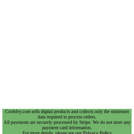
Coohfey.com sells digital products and collects only the minimum
data required to process orders.
All payments are securely processed by Stripe. We do not store any
payment card information.
For more details, please see our
Privacy Policy