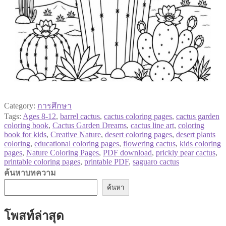
Category:
การศึกษา
Tags:
Ages 8-12
,
barrel cactus
,
cactus coloring pages
,
cactus garden
coloring book
,
Cactus Garden Dreams
,
cactus line art
,
coloring
book for kids
,
Creative Nature
,
desert coloring pages
,
desert plants
coloring
,
educational coloring pages
,
flowering cactus
,
kids coloring
pages
,
Nature Coloring Pages
,
PDF download
,
prickly pear cactus
,
printable coloring pages
,
printable PDF
,
saguaro cactus
ค้นหาบทความ
ค้นหา
โพสท์ล่าสุด