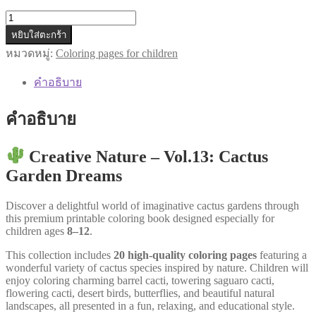
จำนวน
AB019
หยิบใส่ตะกร้า
|
หมวดหมู่:
Coloring pages for children
Creative
คำอธิบาย
Nature
–
Vol.13:
คำอธิบาย
Cactus
Garden
Dreams
Creative Nature – Vol.13: Cactus
|
Garden Dreams
PDF
Download
•
Discover a delightful world of imaginative cactus gardens through
20
this premium printable coloring book designed especially for
Pages
children ages
8–12
.
ชิ้น
This collection includes
20 high-quality coloring pages
featuring a
wonderful variety of cactus species inspired by nature. Children will
enjoy coloring charming barrel cacti, towering saguaro cacti,
flowering cacti, desert birds, butterflies, and beautiful natural
landscapes, all presented in a fun, relaxing, and educational style.