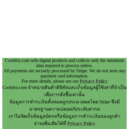
Coohfey.com sells digital products and collects only the minimum
data required to process orders.
All payments are securely processed by Stripe. We do not store any
payment card information.
For more details, please see our
Privacy Policy
Coohfey.com จำหน่ายสินค้าดิจิทัลและเก็บข้อมูลผู้ใช้เท่าที่จำเป็น
เพื่อการสั่งซื้อเท่านั้น
ข้อมูลการชำระเงินทั้งหมดถูกประมวลผลโดย Stripe ซึ่งมี
มาตรฐานความปลอดภัยระดับสากล
เราไม่จัดเก็บข้อมูลบัตรหรือข้อมูลการชำระเงินของลูกค้า
อ่านเพิ่มเติมได้ที่
Privacy Policy