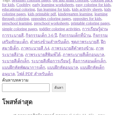
Tags:
beginner coloring pages
,
big and small coloring
,
coloring pack
for kids
,
Coohfey
,
early learning worksheets
,
easy coloring for kids
,
educational coloring
,
fun learning for kids
,
kids activity sheets
,
kids
coloring pages
,
kids printable pdf
,
kindergarten learning
,
learning
through coloring
,
opposites coloring pages
,
opposites for kids
,
preschool learning
,
preschool worksheets
,
printable coloring pages
,
simple coloring pages
,
toddler coloring activities
,
การเรียนรู้ผ่าน
การระบายสี
,
กิจกรรมเด็ก 3-6 ปี
,
กิจกรรมเด็กที่บ้าน
,
กิจกรรม
เสริมทักษะเด็ก
,
คำตรงข้ามสำหรับเด็ก
,
ชุดภาพระบายสี
,
ฝึก
สมาธิเด็ก
,
ภาพระบายสี A4
,
ภาพระบายสีคำตรงข้าม
,
ภาพ
ระบายสีง่าย
,
ภาพระบายสีพิมพ์ได้
,
ภาพระบายสีเด็กอนุบาล
,
ระบายสีเด็กเล็ก
,
ระบายสีเพื่อการเรียนรู้
,
สื่อการสอนเด็กเล็ก
,
แบบฝึกหัดพัฒนาการเด็ก
,
แบบฝึกหัดอนุบาล
,
แบบฝึกหัดเด็ก
อนุบาล
,
ไฟล์ PDF สำหรับเด็ก
ค้นหาบทความ
ค้นหา
โพสท์ล่าสุด