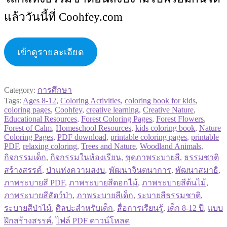
แล้ววันนี้ที่ Coohfey.com
เข้าดูรายละเอียด
Category:
การศึกษา
Tags:
Ages 8-12
,
Coloring Activities
,
coloring book for kids
,
coloring pages
,
Coohfey
,
creative learning
,
Creative Nature
,
Educational Resources
,
Forest Coloring Pages
,
Forest Flowers
,
Forest of Calm
,
Homeschool Resources
,
kids coloring book
,
Nature
Coloring Pages
,
PDF download
,
printable coloring pages
,
printable
PDF
,
relaxing coloring
,
Trees and Nature
,
Woodland Animals
,
กิจกรรมเด็ก
,
กิจกรรมในห้องเรียน
,
ชุดภาพระบายสี
,
ธรรมชาติ
สร้างสรรค์
,
ป่าแห่งความสงบ
,
พัฒนาจินตนาการ
,
พัฒนาสมาธิ
,
ภาพระบายสี PDF
,
ภาพระบายสีดอกไม้
,
ภาพระบายสีต้นไม้
,
ภาพระบายสีสัตว์ป่า
,
ภาพระบายสีเด็ก
,
ระบายสีธรรมชาติ
,
ระบายสีป่าไม้
,
ศิลปะสำหรับเด็ก
,
สื่อการเรียนรู้
,
เด็ก 8-12 ปี
,
แบบ
ฝึกสร้างสรรค์
,
ไฟล์ PDF ดาวน์โหลด