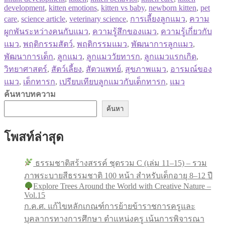
development
,
kitten emotions
,
kitten vs baby
,
newborn kitten
,
pet
care
,
science article
,
veterinary science
,
การเลี้ยงลูกแมว
,
ความ
ผูกพันระหว่างคนกับแมว
,
ความรู้สึกของแมว
,
ความรู้เกี่ยวกับ
แมว
,
พฤติกรรมสัตว์
,
พฤติกรรมแมว
,
พัฒนาการลูกแมว
,
พัฒนาการเด็ก
,
ลูกแมว
,
ลูกแมววัยทารก
,
ลูกแมวแรกเกิด
,
วิทยาศาสตร์
,
สัตว์เลี้ยง
,
สัตวแพทย์
,
สุขภาพแมว
,
อารมณ์ของ
แมว
,
เด็กทารก
,
เปรียบเทียบลูกแมวกับเด็กทารก
,
แมว
ค้นหาบทความ
ค้นหา
โพสท์ล่าสุด
ธรรมชาติสร้างสรรค์ ชุดรวม C (เล่ม 11–15) – รวม
ภาพระบายสีธรรมชาติ 100 หน้า สำหรับเด็กอายุ 8–12 ปี
Explore Trees Around the World with Creative Nature –
Vol.15
ก.ค.ศ. แก้ไขหลักเกณฑ์การย้ายข้าราชการครูและ
บุคลากรทางการศึกษา ตำแหน่งครู เน้นการพิจารณา