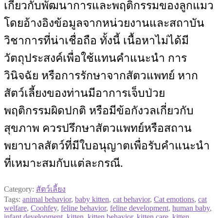
เกี่ยวกับพัฒนาการและพฤติกรรมของลูกแมว
โดยอ้างอิงข้อมูลจากหน่วยงานและสถาบัน
วิชาการที่น่าเชื่อถือ ทั้งนี้ เนื้อหาไม่ได้มี
วัตถุประสงค์เพื่อใช้แทนคำแนะนำ การ
วินิจฉัย หรือการรักษาจากสัตวแพทย์ หาก
สัตว์เลี้ยงของท่านมีอาการเจ็บป่วย
พฤติกรรมผิดปกติ หรือมีข้อกังวลเกี่ยวกับ
สุขภาพ ควรปรึกษาสัตวแพทย์หรือสถาน
พยาบาลสัตว์ที่มีใบอนุญาตเพื่อรับคำแนะนำ
ที่เหมาะสมกับแต่ละกรณี.
Category:
สัตว์เลี้ยง
Tags:
animal behavior
,
baby kitten
,
cat behavior
,
Cat emotions
,
cat
welfare
,
Coohfey
,
feline behavior
,
feline development
,
human baby
,
infant development
,
kitten
,
kitten behavior
,
kitten care
,
kitten