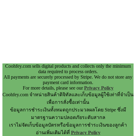
Coohfey.com sells digital products and collects only the minimum
data required to process orders.
All payments are securely processed by Stripe. We do not store any
payment card information.
For more details, please see our
Privacy Policy
Coohfey.com จำหน่ายสินค้าดิจิทัลและเก็บข้อมูลผู้ใช้เท่าที่จำเป็น
เพื่อการสั่งซื้อเท่านั้น
ข้อมูลการชำระเงินทั้งหมดถูกประมวลผลโดย Stripe ซึ่งมี
มาตรฐานความปลอดภัยระดับสากล
เราไม่จัดเก็บข้อมูลบัตรหรือข้อมูลการชำระเงินของลูกค้า
อ่านเพิ่มเติมได้ที่
Privacy Policy