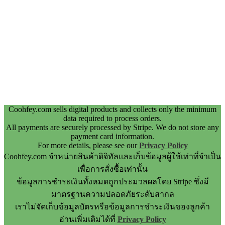
Coohfey.com sells digital products and collects only the minimum
data required to process orders.
All payments are securely processed by Stripe. We do not store any
payment card information.
For more details, please see our
Privacy Policy
Coohfey.com จำหน่ายสินค้าดิจิทัลและเก็บข้อมูลผู้ใช้เท่าที่จำเป็น
เพื่อการสั่งซื้อเท่านั้น
ข้อมูลการชำระเงินทั้งหมดถูกประมวลผลโดย Stripe ซึ่งมี
มาตรฐานความปลอดภัยระดับสากล
เราไม่จัดเก็บข้อมูลบัตรหรือข้อมูลการชำระเงินของลูกค้า
อ่านเพิ่มเติมได้ที่
Privacy Policy