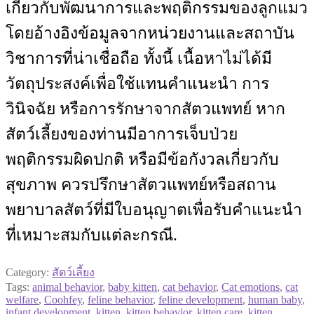
เกี่ยวกับพัฒนาการและพฤติกรรมของลูกแมว
โดยอ้างอิงข้อมูลจากหน่วยงานและสถาบัน
วิชาการที่น่าเชื่อถือ ทั้งนี้ เนื้อหาไม่ได้มี
วัตถุประสงค์เพื่อใช้แทนคำแนะนำ การ
วินิจฉัย หรือการรักษาจากสัตวแพทย์ หาก
สัตว์เลี้ยงของท่านมีอาการเจ็บป่วย
พฤติกรรมผิดปกติ หรือมีข้อกังวลเกี่ยวกับ
สุขภาพ ควรปรึกษาสัตวแพทย์หรือสถาน
พยาบาลสัตว์ที่มีใบอนุญาตเพื่อรับคำแนะนำ
ที่เหมาะสมกับแต่ละกรณี.
Category:
สัตว์เลี้ยง
Tags:
animal behavior
,
baby kitten
,
cat behavior
,
Cat emotions
,
cat
welfare
,
Coohfey
,
feline behavior
,
feline development
,
human baby
,
infant development
,
kitten
,
kitten behavior
,
kitten care
,
kitten