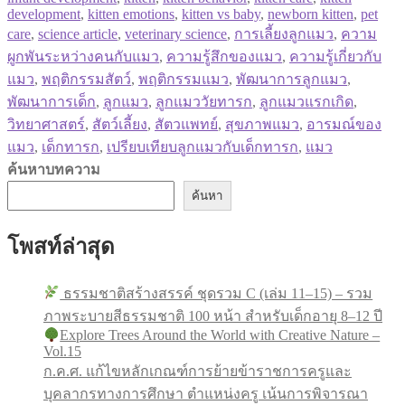
development
,
kitten emotions
,
kitten vs baby
,
newborn kitten
,
pet
care
,
science article
,
veterinary science
,
การเลี้ยงลูกแมว
,
ความ
ผูกพันระหว่างคนกับแมว
,
ความรู้สึกของแมว
,
ความรู้เกี่ยวกับ
แมว
,
พฤติกรรมสัตว์
,
พฤติกรรมแมว
,
พัฒนาการลูกแมว
,
พัฒนาการเด็ก
,
ลูกแมว
,
ลูกแมววัยทารก
,
ลูกแมวแรกเกิด
,
วิทยาศาสตร์
,
สัตว์เลี้ยง
,
สัตวแพทย์
,
สุขภาพแมว
,
อารมณ์ของ
แมว
,
เด็กทารก
,
เปรียบเทียบลูกแมวกับเด็กทารก
,
แมว
ค้นหาบทความ
ค้นหา
โพสท์ล่าสุด
ธรรมชาติสร้างสรรค์ ชุดรวม C (เล่ม 11–15) – รวม
ภาพระบายสีธรรมชาติ 100 หน้า สำหรับเด็กอายุ 8–12 ปี
Explore Trees Around the World with Creative Nature –
Vol.15
ก.ค.ศ. แก้ไขหลักเกณฑ์การย้ายข้าราชการครูและ
บุคลากรทางการศึกษา ตำแหน่งครู เน้นการพิจารณา