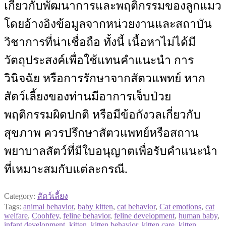
เกี่ยวกับพัฒนาการและพฤติกรรมของลูกแมว
โดยอ้างอิงข้อมูลจากหน่วยงานและสถาบัน
วิชาการที่น่าเชื่อถือ ทั้งนี้ เนื้อหาไม่ได้มี
วัตถุประสงค์เพื่อใช้แทนคำแนะนำ การ
วินิจฉัย หรือการรักษาจากสัตวแพทย์ หาก
สัตว์เลี้ยงของท่านมีอาการเจ็บป่วย
พฤติกรรมผิดปกติ หรือมีข้อกังวลเกี่ยวกับ
สุขภาพ ควรปรึกษาสัตวแพทย์หรือสถาน
พยาบาลสัตว์ที่มีใบอนุญาตเพื่อรับคำแนะนำ
ที่เหมาะสมกับแต่ละกรณี.
Category:
สัตว์เลี้ยง
Tags:
animal behavior
,
baby kitten
,
cat behavior
,
Cat emotions
,
cat
welfare
,
Coohfey
,
feline behavior
,
feline development
,
human baby
,
infant development
,
kitten
,
kitten behavior
,
kitten care
,
kitten