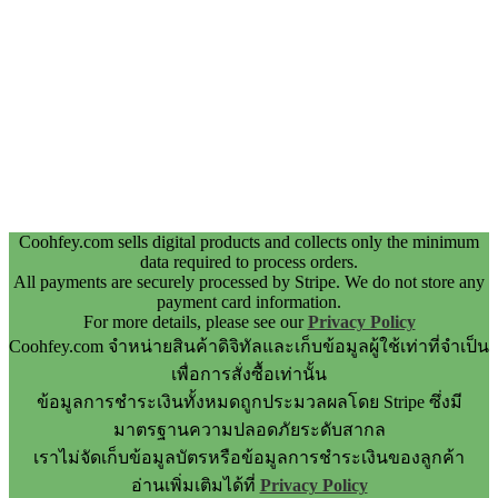
Coohfey.com sells digital products and collects only the minimum
data required to process orders.
All payments are securely processed by Stripe. We do not store any
payment card information.
For more details, please see our
Privacy Policy
Coohfey.com จำหน่ายสินค้าดิจิทัลและเก็บข้อมูลผู้ใช้เท่าที่จำเป็น
เพื่อการสั่งซื้อเท่านั้น
ข้อมูลการชำระเงินทั้งหมดถูกประมวลผลโดย Stripe ซึ่งมี
มาตรฐานความปลอดภัยระดับสากล
เราไม่จัดเก็บข้อมูลบัตรหรือข้อมูลการชำระเงินของลูกค้า
อ่านเพิ่มเติมได้ที่
Privacy Policy