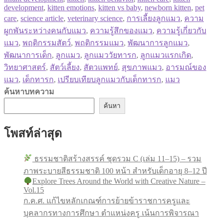
development
,
kitten emotions
,
kitten vs baby
,
newborn kitten
,
pet
care
,
science article
,
veterinary science
,
การเลี้ยงลูกแมว
,
ความ
ผูกพันระหว่างคนกับแมว
,
ความรู้สึกของแมว
,
ความรู้เกี่ยวกับ
แมว
,
พฤติกรรมสัตว์
,
พฤติกรรมแมว
,
พัฒนาการลูกแมว
,
พัฒนาการเด็ก
,
ลูกแมว
,
ลูกแมววัยทารก
,
ลูกแมวแรกเกิด
,
วิทยาศาสตร์
,
สัตว์เลี้ยง
,
สัตวแพทย์
,
สุขภาพแมว
,
อารมณ์ของ
แมว
,
เด็กทารก
,
เปรียบเทียบลูกแมวกับเด็กทารก
,
แมว
ค้นหาบทความ
ค้นหา
โพสท์ล่าสุด
ธรรมชาติสร้างสรรค์ ชุดรวม C (เล่ม 11–15) – รวม
ภาพระบายสีธรรมชาติ 100 หน้า สำหรับเด็กอายุ 8–12 ปี
Explore Trees Around the World with Creative Nature –
Vol.15
ก.ค.ศ. แก้ไขหลักเกณฑ์การย้ายข้าราชการครูและ
บุคลากรทางการศึกษา ตำแหน่งครู เน้นการพิจารณา