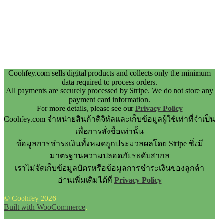
Coohfey.com sells digital products and collects only the minimum
data required to process orders.
All payments are securely processed by Stripe. We do not store any
payment card information.
For more details, please see our
Privacy Policy
Coohfey.com จำหน่ายสินค้าดิจิทัลและเก็บข้อมูลผู้ใช้เท่าที่จำเป็น
เพื่อการสั่งซื้อเท่านั้น
ข้อมูลการชำระเงินทั้งหมดถูกประมวลผลโดย Stripe ซึ่งมี
มาตรฐานความปลอดภัยระดับสากล
เราไม่จัดเก็บข้อมูลบัตรหรือข้อมูลการชำระเงินของลูกค้า
อ่านเพิ่มเติมได้ที่
Privacy Policy
© Coohfey 2026
Built with WooCommerce
.