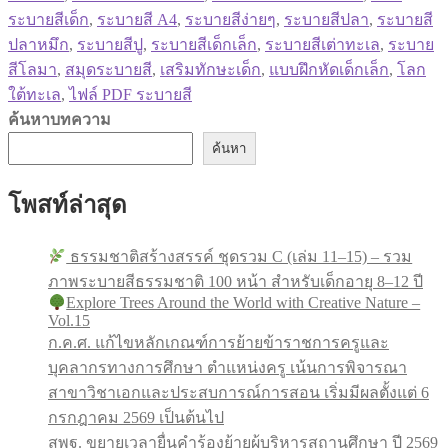
ระบายสีเด็ก
,
ระบายสี A4
,
ระบายสีง่ายๆ
,
ระบายสีปลา
,
ระบายสี
ปลาหมึก
,
ระบายสีปู
,
ระบายสีเด็กเล็ก
,
ระบายสีเต่าทะเล
,
ระบาย
สีโลมา
,
สมุดระบายสี
,
เสริมทักษะเด็ก
,
แบบฝึกหัดเด็กเล็ก
,
โลก
ใต้ทะเล
,
ไฟล์ PDF ระบายสี
ค้นหาบทความ
ค้นหา
โพสท์ล่าสุด
ธรรมชาติสร้างสรรค์ ชุดรวม C (เล่ม 11–15) – รวม
ภาพระบายสีธรรมชาติ 100 หน้า สำหรับเด็กอายุ 8–12 ปี
Explore Trees Around the World with Creative Nature –
Vol.15
ก.ค.ศ. แก้ไขหลักเกณฑ์การย้ายข้าราชการครูและ
บุคลากรทางการศึกษา ตำแหน่งครู เน้นการพิจารณา
สาขาวิชาเอกและประสบการณ์การสอน เริ่มมีผลตั้งแต่ 6
กรกฎาคม 2569 เป็นต้นไป
สพฐ. ขยายเวลายื่นคำร้องย้ายผู้บริหารสถานศึกษา ปี 2569