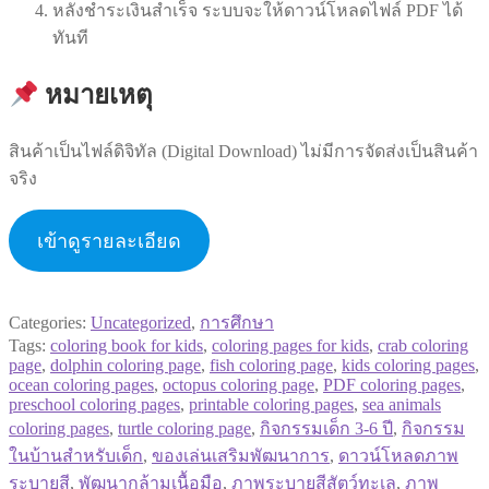
หลังชำระเงินสำเร็จ ระบบจะให้ดาวน์โหลดไฟล์ PDF ได้
ทันที
หมายเหตุ
สินค้าเป็นไฟล์ดิจิทัล (Digital Download) ไม่มีการจัดส่งเป็นสินค้า
จริง
เข้าดูรายละเอียด
Categories:
Uncategorized
,
การศึกษา
Tags:
coloring book for kids
,
coloring pages for kids
,
crab coloring
page
,
dolphin coloring page
,
fish coloring page
,
kids coloring pages
,
ocean coloring pages
,
octopus coloring page
,
PDF coloring pages
,
preschool coloring pages
,
printable coloring pages
,
sea animals
coloring pages
,
turtle coloring page
,
กิจกรรมเด็ก 3-6 ปี
,
กิจกรรม
ในบ้านสำหรับเด็ก
,
ของเล่นเสริมพัฒนาการ
,
ดาวน์โหลดภาพ
ระบายสี
,
พัฒนากล้ามเนื้อมือ
,
ภาพระบายสีสัตว์ทะเล
,
ภาพ