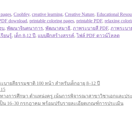
 pages
,
Coohfey
,
creative learning
,
Creative Nature
,
Educational Resou
PDF download
,
printable coloring pages
,
printable PDF
,
relaxing color
งบ
,
พัฒนาจินตนาการ
,
พัฒนาสมาธิ
,
ภาพระบายสี PDF
,
ภาพระบาย
รียนรู้
,
เด็ก 8-12 ปี
,
แบบฝึกสร้างสรรค์
,
ไฟล์ PDF ดาวน์โหลด
ะบายสีธรรมชาติ 100 หน้า สำหรับเด็กอายุ 8–12 ปี
.15
ทางการศึกษา ตำแหน่งครู เน้นการพิจารณาสาขาวิชาเอกและประสบ
9 เป็น 16–30 กรกฎาคม พร้อมปรับรายละเอียดเกณฑ์การประเมิน