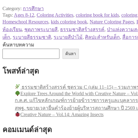
Category:
การศึกษา
Tags:
Ages 8-12
,
Coloring Activities
,
coloring book for kids
,
coloring
Homeschool Resources
,
kids coloring book
,
Nature Coloring Pages
,
ห้องเรียน
,
ชุดภาพระบายสี
,
ธรรมชาติสร้างสรรค์
,
ป่าแห่งความส
เด็ก
,
ระบายสีธรรมชาติ
,
ระบายสีป่าไม้
,
ศิลปะสำหรับเด็ก
,
สื่อการเ
ค้นหาบทความ
ค้นหา
โพสท์ล่าสุด
ธรรมชาติสร้างสรรค์ ชุดรวม C (เล่ม 11–15) – รวมภาพร
Explore Trees Around the World with Creative Nature – Vol
ก.ค.ศ. แก้ไขหลักเกณฑ์การย้ายข้าราชการครูและบุคลากร
สพฐ. ขยายเวลายื่นคำร้องย้ายผู้บริหารสถานศึกษา ปี 256
Creative Nature – Vol.14: Amazing Insects
คอมเมนด์ล่าสุด