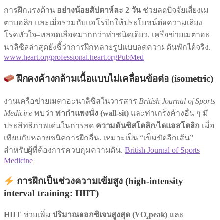
การฝึกแรงต้าน
อย่างน้อยสัปดาห์ละ 2 วัน
ช่วยลดปัจจัยเสี่ยงเม
ตาบอลิก และเมื่อรวมกับแอโรบิกให้ประโยชน์ต่อความเสี่ยง
โรคหัวใจ–หลอดเลือดมากกว่าทำชนิดเดียว. เครือข่ายเมตาอะ
นาลิซิสล่าสุดยังชี้ว่าการฝึกหลายรูปแบบลดความดันพักได้จริง.
www.heart.org
professional.heart.org
PubMed
ฝึกคงค้างกล้ามเนื้อแบบไม่เคลื่อนข้อต่อ (isometric)
งานเครือข่ายเมตาอะนาลิซิสในวารสาร
British Journal of Sports
Medicine
พบว่า
ท่ากำแพงนั่ง (wall-sit)
และท่าเกร็งค้างอื่น ๆ มี
ประสิทธิภาพเด่นในการลด
ความดันซิสโตลิก/ไดแอสโตลิก
เมื่อ
เทียบกับหลายชนิดการฝึกอื่น. เหมาะเป็น “เข็มขัดอีกเส้น”
สำหรับผู้ที่ต้องการควบคุมความดัน.
British Journal of Sports
Medicine
การฝึกเป็นช่วงความเข้มสูง (high-intensity
interval training: HIIT)
HIIT
ช่วยเพิ่ม
ปริมาณออกซิเจนสูงสุด (VO₂peak)
และ