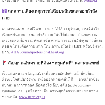
ปลอดภัย หากมีอาการผิดปกติต้องหยุดและประเมิน.
PubMed
ลดความเสี่ยงเหตุการณ์เฉียบพลันขณะออกกำลัง
กาย
เอกสารแถลงการณ์วิชาการของ AHA ระบุว่าเหตุการณ์หัวใจ
เฉียบพลันจากการออกกำลังกาย “พบได้น้อยมาก” และความ
เสี่ยงลดลงเมื่อความฟิตเพิ่มขึ้น ควรมีการวอร์มอัพ/คูลดาวน์และ
ค่อย ๆ ไต่ระดับความหนัก โดยเฉพาะเมื่อเริ่ม
HIIT
หรือปริมาณ
มาก.
AHA Journals
professional.heart.org
สัญญาณอันตรายที่ต้อง “หยุดทันที” และพบแพทย์
เจ็บแน่นหน้าอก (angina), เหนื่อยหอบผิดปกติ, หน้ามืดเวียน
ศีรษะ, ใจสั่นผิดจังหวะ เหงื่อออกท่วม/คลื่นไส้ — อาจเกี่ยวข้อง
กับกลุ่มอาการหลอดเลือดหัวใจเฉียบพลัน (acute coronary
syndrome: ACS) หรือภาวะอื่น ควรหยุดกิจกรรมและขอความ
ช่วยเหลือ.
www.heart.org+1