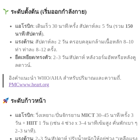
ระดับตั้งต้น (เริ่มออกกำลังกาย)
แอโรบิก
: เดินเร็ว 30 นาที/ครั้ง สัปดาห์ละ 5 วัน (รวม
150
นาที/สัปดาห์
).
แรงต้าน
: สัปดาห์ละ 2 วัน ครอบคลุมกล้ามเนื้อหลัก 8–10
ท่า ท่าละ 8–12 ครั้ง.
ยืดเหยียด/ทรงตัว
: 2–3 วัน/สัปดาห์ หลังวอร์มอัพหรือหลังคู
ลดาวน์.
อิงคำแนะนำ WHO/AHA สำหรับปริมาณและความถี่.
PMC
www.heart.org
ระดับก้าวหน้า
แอโรบิก
: วิ่งเหยาะ/ปั่นจักรยาน
MICT
30–45 นาที/ครั้ง 3
วัน +
HIIT
1 วัน (เช่น 4 ช่วง x 3–4 นาทีเข้มสูง คั่นพักเบา ๆ
2–3 นาที).
แรงต้าน
: 2–3 วัน/สัปดาห์ ปรับน้ำหนักให้อยู่ช่วง “เหลือแรง