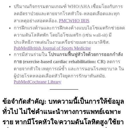
ปริมาณกิจกรรมตามเกณฑ์ WHO/AHA เชื่อมโยงกับการ
ลดอัตราป่วยและตายจากโรคหัวใจ–หลอดเลือดและทุก
สาเหตุอย่างสอดคล้อง.
PMC
WHO IRIS
การฝึกแรงต้านและการฝึกคงค้างแบบไอโซเมตริกช่วยลด
ความดันโลหิตพัก โดยไอโซเมตริก (เช่น wall-sit) มี
ประสิทธิภาพเด่นในงานเครือข่ายเมตาอะนาลิซิส.
PubMed
British Journal of Sports Medicine
การมีส่วนร่วมใน
โปรแกรมฟื้นฟูหัวใจด้วยการออกกำลัง
กาย (exercise-based cardiac rehabilitation: CR)
ลดการ
ตายจากหัวใจ เหตุการณ์ซ้ำ และการนอนโรงพยาบาล ใน
ผู้ป่วยโรคหลอดเลือดหัวใจยุคการรักษาทันสมัย.
PubMed
Cochrane Library
ข้อจำกัดสำคัญ: บทความนี้เป็นการให้ข้อมูล
ทั่วไป ไม่ใช่คำแนะนำทางการแพทย์เฉพาะ
ราย หากมีโรคหัวใจ/ความดันโลหิตสูง/ใช้ยา