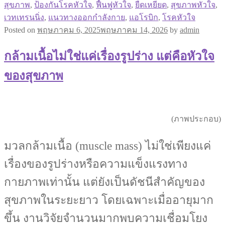
สุขภาพ
,
ป้องกันโรคหัวใจ
,
ฟื้นฟูหัวใจ
,
ยืดเหยียด
,
สุขภาพหัวใจ
,
เวทเทรนนิ่ง
,
แนวทางออกกำลังกาย
,
แอโรบิก
,
โรคหัวใจ
Posted on
พฤษภาคม 6, 2025
พฤษภาคม 14, 2026
by
admin
กล้ามเนื้อไม่ใช่แค่เรื่องรูปร่าง แต่คือหัวใจ
ของสุขภาพ
(ภาพประกอบ)
มวลกล้ามเนื้อ (muscle mass) ไม่ใช่เพียงแค่
เรื่องของรูปร่างหรือความแข็งแรงทาง
กายภาพเท่านั้น แต่ยังเป็นดัชนีสำคัญของ
สุขภาพในระยะยาว โดยเฉพาะเมื่ออายุมาก
ขึ้น งานวิจัยจำนวนมากพบความเชื่อมโยง