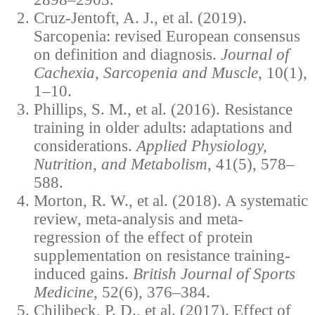
Cruz-Jentoft, A. J., et al. (2019).
Sarcopenia: revised European consensus
on definition and diagnosis.
Journal of
Cachexia, Sarcopenia and Muscle
, 10(1),
1–10.
Phillips, S. M., et al. (2016). Resistance
training in older adults: adaptations and
considerations.
Applied Physiology,
Nutrition, and Metabolism
, 41(5), 578–
588.
Morton, R. W., et al. (2018). A systematic
review, meta-analysis and meta-
regression of the effect of protein
supplementation on resistance training-
induced gains.
British Journal of Sports
Medicine
, 52(6), 376–384.
Chilibeck, P. D., et al. (2017). Effect of