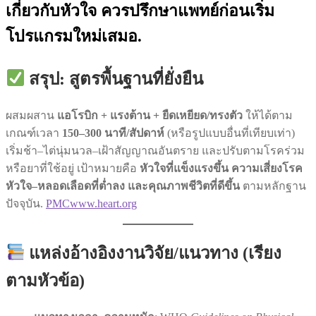
เกี่ยวกับหัวใจ ควรปรึกษาแพทย์ก่อนเริ่ม
โปรแกรมใหม่เสมอ.
สรุป: สูตรพื้นฐานที่ยั่งยืน
ผสมผสาน
แอโรบิก + แรงต้าน + ยืดเหยียด/ทรงตัว
ให้ได้ตาม
เกณฑ์เวลา
150–300 นาที/สัปดาห์
(หรือรูปแบบอื่นที่เทียบเท่า)
เริ่มช้า–ไต่นุ่มนวล–เฝ้าสัญญาณอันตราย และปรับตามโรคร่วม
หรือยาที่ใช้อยู่ เป้าหมายคือ
หัวใจที่แข็งแรงขึ้น ความเสี่ยงโรค
หัวใจ–หลอดเลือดที่ต่ำลง และคุณภาพชีวิตที่ดีขึ้น
ตามหลักฐาน
ปัจจุบัน.
PMC
www.heart.org
แหล่งอ้างอิงงานวิจัย/แนวทาง (เรียง
ตามหัวข้อ)