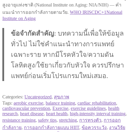
สูงอายุแห่งชาติ (National Institute on Aging: NIA/NIH) — คำ
แนะนำการออกกำลังกายตามวัย.
WHO IRIS
CDC+1
National
Institute on Aging
ข้อจำกัดสำคัญ
: บทความนี้เพื่อให้ข้อมูล
ทั่วไป ไม่ใช่คำแนะนำทางการแพทย์
เฉพาะราย หากมีโรคหัวใจ/ความดัน
โลหิตสูง/ใช้ยาเกี่ยวกับหัวใจ ควรปรึกษา
แพทย์ก่อนเริ่มโปรแกรมใหม่เสมอ.
Categories:
Uncategorized
,
สุขภาพ
Tags:
aerobic exercise
,
balance training
,
cardiac rehabilitation
,
cardiovascular prevention
,
Exercise
,
exercise guidelines
,
health
research
,
heart disease
,
heart health
,
high-intensity interval training
,
resistance training
,
safety tips
,
stretching
,
การทรงตัว
,
การออก
กำลังกาย
,
การออกกำลังกายแบบ HIIT
,
ข้อควรระวัง
,
งานวิจัย