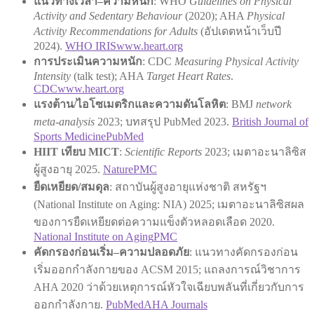
แนวทางเวลา–ความหนัก
: WHO
Guidelines on Physical
Activity and Sedentary Behaviour
(2020); AHA
Physical
Activity Recommendations for Adults
(อัปเดตหน้าเว็บปี
2024).
WHO IRIS
www.heart.org
การประเมินความหนัก
: CDC
Measuring Physical Activity
Intensity
(talk test); AHA
Target Heart Rates
.
CDC
www.heart.org
แรงต้าน/ไอโซเมตริกและความดันโลหิต
: BMJ
network
meta-analysis
2023; บทสรุป PubMed 2023.
British Journal of
Sports Medicine
PubMed
HIIT เทียบ MICT
:
Scientific Reports
2023; เมตาอะนาลิซิส
ผู้สูงอายุ 2025.
Nature
PMC
ยืดเหยียด/สมดุล
: สถาบันผู้สูงอายุแห่งชาติ สหรัฐฯ
(National Institute on Aging: NIA) 2025; เมตาอะนาลิซิสผล
ของการยืดเหยียดต่อความแข็งตัวหลอดเลือด 2020.
National Institute on Aging
PMC
คัดกรองก่อนเริ่ม–ความปลอดภัย
: แนวทางคัดกรองก่อน
เริ่มออกกำลังกายของ ACSM 2015; แถลงการณ์วิชาการ
AHA 2020 ว่าด้วยเหตุการณ์หัวใจเฉียบพลันที่เกี่ยวกับการ
ออกกำลังกาย.
PubMed
AHA Journals