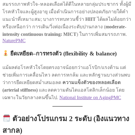
สมรรถภาพหัวใจ–หลอดเลือดได้ดีในหลายกลุ่มประชากร ทั้งผู้มี
โรคหัวใจและผู้สูงอายุ เมื่อดำเนินการอย่างปลอดภัยภายใต้คำ
แนะนำที่เหมาะสม; บางการทบทวนชี้ว่า
HIIT
ได้ผลไม่ด้อยกว่า
หรือเหนือกว่า การเดิน/วิ่งต่อเนื่องระดับปานกลาง (
moderate-
intensity continuous training: MICT
) ในการเพิ่มสมรรถภาพ.
Nature
PMC
ยืดเหยียด–การทรงตัว (flexibility & balance)
แม้ผลต่อโรคหัวใจโดยตรงอาจน้อยกว่าแอโรบิก/แรงต้าน แต่
ช่วยเพิ่มการเคลื่อนไหว ลดการหกล้ม และหลักฐานบางส่วนพบ
ว่าการยืดเหยียดสม่ำเสมอลด
ความแข็งตัวของหลอดเลือด
(arterial stiffness)
และลดความดันไดแอสโตลิกเล็กน้อย โดย
เฉพาะในวัยกลางคนขึ้นไป.
National Institute on Aging
PMC
ตัวอย่างโปรแกรม 2 ระดับ (อิงแนวทาง
สากล)