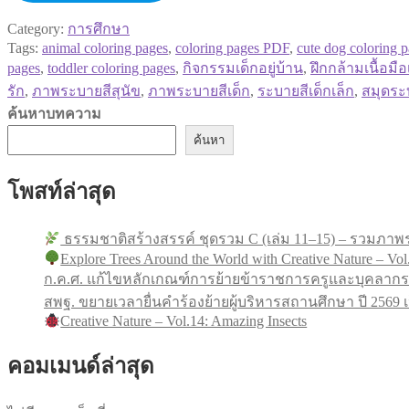
Category:
การศึกษา
Tags:
animal coloring pages
,
coloring pages PDF
,
cute dog coloring 
pages
,
toddler coloring pages
,
กิจกรรมเด็กอยู่บ้าน
,
ฝึกกล้ามเนื้อมือ
รัก
,
ภาพระบายสีสุนัข
,
ภาพระบายสีเด็ก
,
ระบายสีเด็กเล็ก
,
สมุดระ
ค้นหาบทความ
ค้นหา
โพสท์ล่าสุด
ธรรมชาติสร้างสรรค์ ชุดรวม C (เล่ม 11–15) – รวมภาพร
Explore Trees Around the World with Creative Nature – Vol
ก.ค.ศ. แก้ไขหลักเกณฑ์การย้ายข้าราชการครูและบุคลากร
สพฐ. ขยายเวลายื่นคำร้องย้ายผู้บริหารสถานศึกษา ปี 256
Creative Nature – Vol.14: Amazing Insects
คอมเมนด์ล่าสุด