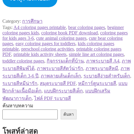
Category:
การศึกษา
Tags:
A4 coloring pages printable
,
bear coloring pages
,
beginner
coloring pages kids
,
coloring book PDF download
,
coloring pages
for kids ages 3-6
,
cute animal coloring pages
,
cute bear coloring
pages
,
easy coloring pages for toddlers
,
kids coloring pages
printable
,
preschool coloring activities
,
printable coloring pages
PDF
,
printable kids activity sheets
,
simple line art coloring pages
,
toddler coloring pages
,
กิจกรรมเด็กที่บ้าน
,
ภาพระบายสี A4
,
ภาพ
ระบายสีพิมพ์ได้
,
ภาพระบายสีสัตว์น่ารัก
,
ภาพระบายสีหมี
,
ภาพ
ระบายสีเด็ก 3-6 ปี
,
ภาพลายเส้นเด็กเล็ก
,
ระบายสีง่ายสำหรับเด็ก
,
ระบายสีหมีน่ารัก
,
สมุดระบายสี PDF
,
หมีการ์ตูนระบายสี
,
แบบ
ฝึกกล้ามเนื้อมือเด็ก
,
แบบฝึกระบายสีเด็ก
,
แบบฝึกเสริม
พัฒนาการเด็ก
,
ไฟล์ PDF ระบายสี
ค้นหาบทความ
ค้นหา
โพสท์ล่าสุด