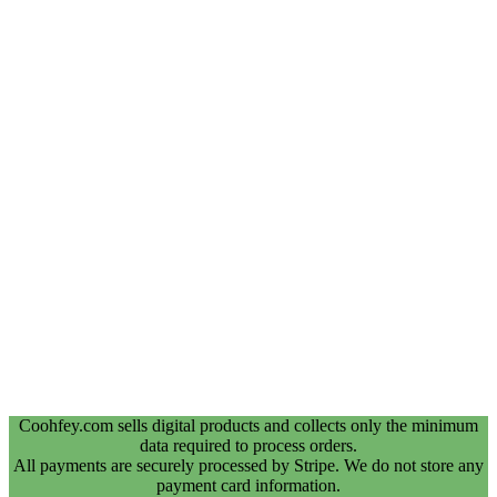
Coohfey.com sells digital products and collects only the minimum
data required to process orders.
All payments are securely processed by Stripe. We do not store any
payment card information.