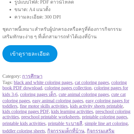
รูปแบบไฟล์: PDF ดาวน์โหลด
ขนาด: A4 แนวตั้ง
ความละเอียด: 300 DPI
ชุดภาพนี้เหมาะสำหรับผู้ปกครองหรือครูที่ต้องการกิจกรรม
เสริมทักษะง่าย ๆ ที่เด็กสามารถทำได้เองที่บ้าน
เข้าดูรายละเอียด
Category:
การศึกษา
Tags:
black and white coloring pages
,
cat coloring pages
,
coloring
book PDF download
,
coloring pages collection
,
coloring pages for
kids 3-6
,
coloring pages เด็ก
,
cute animal coloring pages
,
cute cat
coloring pages
,
easy animal coloring pages
,
easy coloring pages for
toddlers
,
fine motor skills activities
,
kids activity sheets printable
,
kids coloring pages PDF
,
kids learning activities
,
preschool coloring
activities
,
preschool printable worksheets
,
printable coloring pages
,
printable kids activities
,
printable ระบายสี
,
simple line art coloring
,
toddler coloring sheets
,
กิจกรรมเด็กที่บ้าน
,
กิจกรรมเสริม