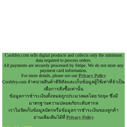
Coohfey.com sells digital products and collects only the minimum
data required to process orders.
All payments are securely processed by Stripe. We do not store any
payment card information.
For more details, please see our
Privacy Policy
Coohfey.com จำหน่ายสินค้าดิจิทัลและเก็บข้อมูลผู้ใช้เท่าที่จำเป็น
เพื่อการสั่งซื้อเท่านั้น
ข้อมูลการชำระเงินทั้งหมดถูกประมวลผลโดย Stripe ซึ่งมี
มาตรฐานความปลอดภัยระดับสากล
เราไม่จัดเก็บข้อมูลบัตรหรือข้อมูลการชำระเงินของลูกค้า
อ่านเพิ่มเติมได้ที่
Privacy Policy