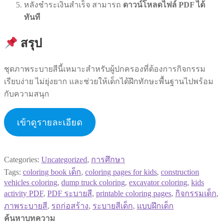
หลังชำระเงินสำเร็จ สามารถ
ดาวน์โหลดไฟล์ PDF ได้
ทันที
สรุป
ชุดภาพระบายสีนี้เหมาะสำหรับผู้ปกครองที่ต้องการกิจกรรม
เรียบง่าย ไม่ยุ่งยาก และช่วยให้เด็กได้ฝึกทักษะพื้นฐานไปพร้อม
กับความสนุก
เข้าดูรายละเอียด
Categories:
Uncategorized
,
การศึกษา
Tags:
coloring book เด็ก
,
coloring pages for kids
,
construction
vehicles coloring
,
dump truck coloring
,
excavator coloring
,
kids
activity PDF
,
PDF ระบายสี
,
printable coloring pages
,
กิจกรรมเด็ก
,
ภาพระบายสี
,
รถก่อสร้าง
,
ระบายสีเด็ก
,
แบบฝึกเด็ก
ค้นหาบทความ