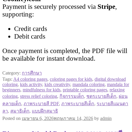
Payment is securely processed via
Stripe
,
supporting:
Credit cards
Debit cards
Once payment is completed, the PDF file will
be available for instant download.
Category:
การศึกษา
Tags:
A4 coloring pages
,
coloring pages for kids
,
digital download
coloring
,
kids activity
,
kids creativity
,
mandala coloring
,
mandala for
beginners
,
mindfulness for kids
,
printable coloring pages
,
relaxing
coloring
,
stress relief coloring
,
กิจกรรมเด็ก
,
ชุดระบายสีเด็ก
,
ผ่อน
คลายเด็ก
,
ภาพระบายสี PDF
,
ภาพระบายสีเด็ก
,
ระบายสีแมนดา
ลา
,
สมาธิเด็ก
,
แบบฝึกสมาธิ
Posted on
เมษายน 6, 2026
พฤษภาคม 14, 2026
by
admin