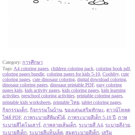
Category:
การศึกษา
Tags:
A4 coloring pages
,
children coloring pack
,
coloring book pdf
,
coloring pages bundle
,
coloring pages for kids 5-10
,
Coohfey
,
cute
coloring pages
,
cute dinosaur coloring
,
digital download coloring
,
dinosaur coloring pages
,
dinosaur printable PDF
,
easy coloring
pages kids
,
kids activity pages
,
kids coloring pages
,
kids learning
activities
,
preschool coloring activities
,
printable coloring pages
,
printable kids worksheets
,
printable ไทย
,
tablet coloring pages
,
กิจกรรมเด็ก
,
กิจกรรมในบ้าน
,
ของเล่นเสริมทักษะ
,
ดาวน์โหลด
ไฟล์ PDF
,
ภาพระบายสีพิมพ์ได้
,
ภาพระบายสีเด็ก 5-10 ปี
,
ภาพ
ระบายสีไดโนเสาร์
,
ภาพลายเส้นเด็ก
,
ระบายสี A4
,
ระบายสีง่าย
,
ระบายสีเด็ก
,
ระบายสีแท็บเล็ต
,
สมุดระบายสีเด็ก
,
เสริม