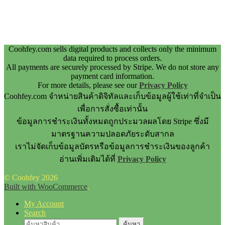
Coohfey.com sells digital products and collects only the minimum
data required to process orders.
All payments are securely processed by Stripe. We do not store any
payment card information.
For more details, please see our
Privacy Policy
Coohfey.com จำหน่ายสินค้าดิจิทัลและเก็บข้อมูลผู้ใช้เท่าที่จำเป็น
เพื่อการสั่งซื้อเท่านั้น
ข้อมูลการชำระเงินทั้งหมดถูกประมวลผลโดย Stripe ซึ่งมี
มาตรฐานความปลอดภัยระดับสากล
เราไม่จัดเก็บข้อมูลบัตรหรือข้อมูลการชำระเงินของลูกค้า
อ่านเพิ่มเติมได้ที่
Privacy Policy
© Coohfey 2026
Built with WooCommerce
.
My Account
Search
ค้นหา:
ค้นหา