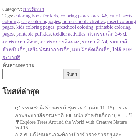
Category:
การศึกษา
Tags:
coloring book for kids
,
coloring pages ages 3-6
,
cute insects
coloring
,
easy coloring pages
,
homeschool activities
,
insect coloring
pages
,
kids coloring pages
,
preschool coloring
,
printable coloring
pages
,
printable pdf kids
,
toddler activities
,
กิจกรรมเด็ก 3-6 ปี
,
ภาพระบายสีง่าย
,
ภาพระบายสีแมลง
,
ระบายสี A4
,
ระบายสี
สำหรับเด็ก
,
เสริมพัฒนาการเด็ก
,
แบบฝึกหัดเด็กเล็ก
,
ไฟล์ PDF
ระบายสี
ค้นหาบทความ
ค้นหา
โพสท์ล่าสุด
🌿 ธรรมชาติสร้างสรรค์ ชุดรวม C (เล่ม 11–15) – รวม
ภาพระบายสีธรรมชาติ 100 หน้า สำหรับเด็กอายุ 8–12 ปี
🌳Explore Trees Around the World with Creative Nature –
Vol.15
ก.ค.ศ. แก้ไขหลักเกณฑ์การย้ายข้าราชการครูและ