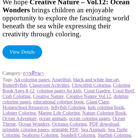
We hope
Creative Nature – Vol.12: Ocean
Wonders
brings children an enjoyable
opportunity to explore the fascinating world
beneath the sea while expressing their
creativity through coloring.
View Details
Category:
การศึกษา
Tags:
A4 coloring pages
,
Angelfish
,
black and white line art
,
Butterflyfish
,
Classroom Activities
,
Clownfish Coloring
,
Coloring
Book Ages 8-12
,
coloring pages for kids
,
Coral Garden
,
Coral Reef
,
Crab Coloring
,
Creative Nature
,
Creative Nature Vol.12
,
dolphin
coloring pages
,
educational coloring book
,
Giant Clam
,
Homeschool Resources
,
Jellyfish Coloring
,
kids coloring book
,
Lobster Coloring
,
Marine Life Coloring
,
Nature Coloring Book
,
Ocean Adventure
,
ocean animals
,
ocean coloring pages
,
Ocean
Theme
,
Ocean Wonders
,
Octopus Coloring
,
PDF download
,
printable coloring pages
,
printable PDF
,
Sea Animals
,
Sea Turtle
Coloring
,
Seahorse Coloring
,
Seashell Coloring
,
Starfish Coloring
,