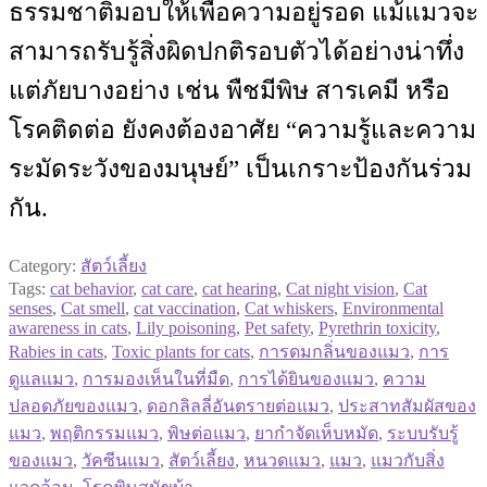
ธรรมชาติมอบให้เพื่อความอยู่รอด แม้แมวจะ
สามารถรับรู้สิ่งผิดปกติรอบตัวได้อย่างน่าทึ่ง
แต่ภัยบางอย่าง เช่น พืชมีพิษ สารเคมี หรือ
โรคติดต่อ ยังคงต้องอาศัย “ความรู้และความ
ระมัดระวังของมนุษย์” เป็นเกราะป้องกันร่วม
กัน.
Category:
สัตว์เลี้ยง
Tags:
cat behavior
,
cat care
,
cat hearing
,
Cat night vision
,
Cat
senses
,
Cat smell
,
cat vaccination
,
Cat whiskers
,
Environmental
awareness in cats
,
Lily poisoning
,
Pet safety
,
Pyrethrin toxicity
,
Rabies in cats
,
Toxic plants for cats
,
การดมกลิ่นของแมว
,
การ
ดูแลแมว
,
การมองเห็นในที่มืด
,
การได้ยินของแมว
,
ความ
ปลอดภัยของแมว
,
ดอกลิลลี่อันตรายต่อแมว
,
ประสาทสัมผัสของ
แมว
,
พฤติกรรมแมว
,
พิษต่อแมว
,
ยากำจัดเห็บหมัด
,
ระบบรับรู้
ของแมว
,
วัคซีนแมว
,
สัตว์เลี้ยง
,
หนวดแมว
,
แมว
,
แมวกับสิ่ง