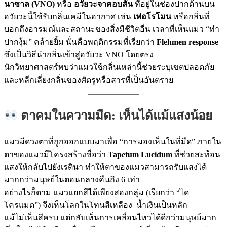
นาซาล (VNO)
หรือ
อวัยวะจาคอบสัน
ที่อยู่ในช่องปากด้านบน
อวัยวะนี้ใช้รับกลิ่นเคมีในอากาศ เช่น
เฟอโรโมน
หรือกลิ่นที่
บอกถึงอารมณ์และสถานะของสิ่งมีชีวิตอื่น เวลาที่เห็นแมว “ทำ
ปากงุ้ม” คล้ายยิ้ม นั่นคือพฤติกรรมที่เรียกว่า
Flehmen response
ซึ่งเป็นวิธีนำกลิ่นเข้าสู่อวัยวะ VNO โดยตรง
นักวิทยาศาสตร์พบว่าแมวใช้กลิ่นเหล่านี้ช่วยระบุเขตปลอดภัย
และหลีกเลี่ยงกลิ่นของศัตรูหรือสารที่เป็นอันตราย
ตาคมในความมืด: เห็นได้แม้แสงน้อย
แมวมีดวงตาที่ถูกออกแบบมาเพื่อ “การมองเห็นในที่มืด” ภายใน
ตาของแมวมีโครงสร้างชื่อว่า
Tapetum Lucidum
ที่ช่วยสะท้อน
แสงให้กลับไปยังเรตินา ทำให้ตาของแมวสามารถรับแสงได้
มากกว่ามนุษย์ในตอนกลางคืนถึง 6 เท่า
อย่างไรก็ตาม แมวแยกสีได้เพียงสองกลุ่ม (เรียกว่า “ได
โครแมต”) จึงเห็นโลกในโทนสีเหลือง–น้ำเงินเป็นหลัก
แม้ไม่เห็นสีครบ แต่กลับเห็นการเคลื่อนไหวได้ดีกว่ามนุษย์มาก