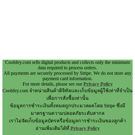
Coohfey.com sells digital products and collects only the minimum
data required to process orders.
All payments are securely processed by Stripe. We do not store any
payment card information.
For more details, please see our
Privacy Policy
Coohfey.com จำหน่ายสินค้าดิจิทัลและเก็บข้อมูลผู้ใช้เท่าที่จำเป็น
เพื่อการสั่งซื้อเท่านั้น
ข้อมูลการชำระเงินทั้งหมดถูกประมวลผลโดย Stripe ซึ่งมี
มาตรฐานความปลอดภัยระดับสากล
เราไม่จัดเก็บข้อมูลบัตรหรือข้อมูลการชำระเงินของลูกค้า
อ่านเพิ่มเติมได้ที่
Privacy Policy