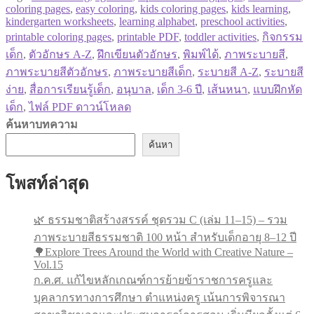
coloring pages
,
easy coloring
,
kids coloring pages
,
kids learning
,
kindergarten worksheets
,
learning alphabet
,
preschool activities
,
printable coloring pages
,
printable PDF
,
toddler activities
,
กิจกรรม
เด็ก
,
ตัวอักษร A-Z
,
ฝึกเขียนตัวอักษร
,
พิมพ์ได้
,
ภาพระบายสี
,
ภาพระบายสีตัวอักษร
,
ภาพระบายสีเด็ก
,
ระบายสี A-Z
,
ระบายสี
ง่าย
,
สื่อการเรียนรู้เด็ก
,
อนุบาล
,
เด็ก 3-6 ปี
,
เส้นหนา
,
แบบฝึกหัด
เด็ก
,
ไฟล์ PDF ดาวน์โหลด
ค้นหาบทความ
ค้นหา
โพสท์ล่าสุด
🌿 ธรรมชาติสร้างสรรค์ ชุดรวม C (เล่ม 11–15) – รวม
ภาพระบายสีธรรมชาติ 100 หน้า สำหรับเด็กอายุ 8–12 ปี
🌳Explore Trees Around the World with Creative Nature –
Vol.15
ก.ค.ศ. แก้ไขหลักเกณฑ์การย้ายข้าราชการครูและ
บุคลากรทางการศึกษา ตำแหน่งครู เน้นการพิจารณา