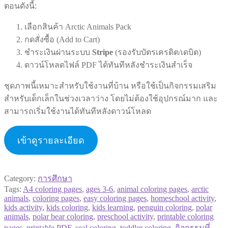
ตอนดังนี้:
เลือกสินค้า Arctic Animals Pack
กดสั่งซื้อ (Add to Cart)
ชำระเงินผ่านระบบ
Stripe
(รองรับบัตรเครดิต/เดบิต)
ดาวน์โหลดไฟล์ PDF ได้ทันทีหลังชำระเงินสำเร็จ
ชุดภาพนี้เหมาะสำหรับใช้งานที่บ้าน หรือใช้เป็นกิจกรรมเสริม
สำหรับเด็กเล็กในช่วงเวลาว่าง โดยไม่ต้องใช้อุปกรณ์มาก และ
สามารถเริ่มใช้งานได้ทันทีหลังดาวน์โหลด
เข้าดูรายละเอียด
Category:
การศึกษา
Tags:
A4 coloring pages
,
ages 3-6
,
animal coloring pages
,
arctic
animals
,
coloring pages
,
easy coloring pages
,
homeschool activity
,
kids activity
,
kids coloring
,
kids learning
,
penguin coloring
,
polar
animals
,
polar bear coloring
,
preschool activity
,
printable coloring
pages
,
printable PDF
,
seal coloring
,
toddler coloring
,
กิจกรรมที่