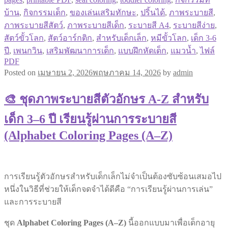
บ้าน
,
กิจกรรมเด็ก
,
ของเล่นเสริมทักษะ
,
ปริ้นได้
,
ภาพระบายสี
,
ภาพระบายสีสัตว์
,
ภาพระบายสีเด็ก
,
ระบายสี A4
,
ระบายสีง่าย
,
สัตว์ขั้วโลก
,
สัตว์อาร์กติก
,
สำหรับเด็กเล็ก
,
หมีขั้วโลก
,
เด็ก 3-6
ปี
,
เพนกวิน
,
เสริมพัฒนาการเด็ก
,
แบบฝึกหัดเด็ก
,
แมวน้ำ
,
ไฟล์
PDF
Posted on
เมษายน 2, 2026
พฤษภาคม 14, 2026
by
admin
🎨 ชุดภาพระบายสีตัวอักษร A-Z สำหรับ
เด็ก 3–6 ปี เรียนรู้ผ่านการระบายสี
(Alphabet Coloring Pages (A–Z)
การเรียนรู้ตัวอักษรสำหรับเด็กเล็กไม่จำเป็นต้องซับซ้อนเสมอไป
หนึ่งในวิธีที่ช่วยให้เด็กจดจำได้ดีคือ “การเรียนรู้ผ่านการเล่น”
และการระบายสี
ชุด
Alphabet Coloring Pages (A–Z)
นี้ออกแบบมาเพื่อเด็กอายุ