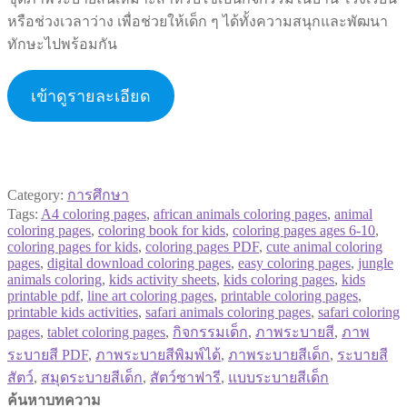
หรือช่วงเวลาว่าง เพื่อช่วยให้เด็ก ๆ ได้ทั้งความสนุกและพัฒนา
ทักษะไปพร้อมกัน
เข้าดูรายละเอียด
Category:
การศึกษา
Tags:
A4 coloring pages
,
african animals coloring pages
,
animal
coloring pages
,
coloring book for kids
,
coloring pages ages 6-10
,
coloring pages for kids
,
coloring pages PDF
,
cute animal coloring
pages
,
digital download coloring pages
,
easy coloring pages
,
jungle
animals coloring
,
kids activity sheets
,
kids coloring pages
,
kids
printable pdf
,
line art coloring pages
,
printable coloring pages
,
printable kids activities
,
safari animals coloring pages
,
safari coloring
pages
,
tablet coloring pages
,
กิจกรรมเด็ก
,
ภาพระบายสี
,
ภาพ
ระบายสี PDF
,
ภาพระบายสีพิมพ์ได้
,
ภาพระบายสีเด็ก
,
ระบายสี
สัตว์
,
สมุดระบายสีเด็ก
,
สัตว์ซาฟารี
,
แบบระบายสีเด็ก
ค้นหาบทความ