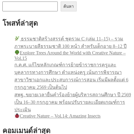
ค้นหา
โพสท์ล่าสุด
ธรรมชาติสร้างสรรค์ ชุดรวม C (เล่ม 11–15) – รวม
ภาพระบายสีธรรมชาติ 100 หน้า สำหรับเด็กอายุ 8–12 ปี
Explore Trees Around the World with Creative Nature –
Vol.15
ก.ค.ศ. แก้ไขหลักเกณฑ์การย้ายข้าราชการครูและ
บุคลากรทางการศึกษา ตำแหน่งครู เน้นการพิจารณา
สาขาวิชาเอกและประสบการณ์การสอน เริ่มมีผลตั้งแต่ 6
กรกฎาคม 2569 เป็นต้นไป
สพฐ. ขยายเวลายื่นคำร้องย้ายผู้บริหารสถานศึกษา ปี 2569
เป็น 16–30 กรกฎาคม พร้อมปรับรายละเอียดเกณฑ์การ
ประเมิน
Creative Nature – Vol.14: Amazing Insects
คอมเมนด์ล่าสุด