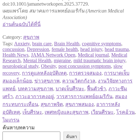
doi:10.1001/jamanetworkopen.2025.37729.
เผยแพร่โดย
สมาคมการแพทย์อเมริกัน (American Medical
Association)
อ่านต้นฉบับได้ที่นี่
Category:
สุขภาพ
Tags:
Anxiety
,
brain care
,
Brain Health
,
cognitive symptoms
,
concussion
,
Depression
,
female health
,
head injury
,
head trauma
,
Health News
,
JAMA Network Open
,
Medical journal
,
Medical
Research
,
Mental Health
,
migraine
,
mild traumatic brain injury
,
neurological study
,
Obesity
,
post concussion symptoms
,
slow
recovery
,
การดูแลหลังอุบัติเหตุ
,
การตรวจสมอง
,
การบาดเจ็บ
สมองเล็กน้อย
,
ข่าวสุขภาพ
,
ความวิตกกังวล
,
งานวิจัยทางการ
แพทย์
,
บทความสุขภาพ
,
บาดเจ็บศีรษะ
,
ฟื้นตัวช้า
,
ภาวะซึม
เศร้า
,
ภาวะอาการคงอยู่
,
วารสารการแพทย์อเมริกัน
,
สมอง
กระทบกระเทือน
,
สุขภาพจิต
,
สุขภาพสมอง
,
อาการหลัง
อุบัติเหตุ
,
เจ็บศีรษะ
,
เพศหญิงและสุขภาพ
,
เวียนศีรษะ
,
โรคอ้วน
,
ไมเกรน
ค้นหาบทความ
ค้นหา