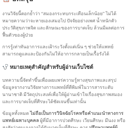
งานวิจัยนี้ตอกย้ำว่า “สมองกระทบกระเทือนเล็กน้อย” ไม่ได้
หมายความว่าจะหายเองเสมอไป ปัจจัยอย่างเพศ น้ำหนักตัว
ประวัติสุขภาพจิต และลักษณะของการบาดเจ็บ ล้วนมีผลต่อการ
ฟื้นตัวของผู้ป่วย
การรู้เท่าทันอาการและเฝ้าระวังตั้งแต่เนิ่น ๆ ช่วยให้แพทย์
สามารถดูแลและป้องกันไม่ให้อาการกลายเป็นเรื้อรังได้
หมายเหตุสำคัญสำหรับผู้อ่านเว็บไซต์
บทความนี้จัดทำขึ้นเพื่อเผยแพร่ความรู้ทางสุขภาพและสรุป
ข้อมูลจากงานวิจัยทางการแพทย์ที่ตีพิมพ์ในวารสารระดับ
นานาชาติ มีวัตถุประสงค์เพื่อให้ผู้อ่านเข้าใจเรื่องสุขภาพสมอง
และการบาดเจ็บที่ศีรษะได้ชัดเจนขึ้นเท่านั้น
ข้อมูลทั้งหมด
ไม่ถือเป็นการวินิจฉัยโรคหรือคำแนะนำทางการ
แพทย์เฉพาะบุคคล
ผู้ที่มีอาการปวดศีรษะ เวียนศีรษะ มึนงง หรือ
สงสัยว่าตนเองอาจได้รับบาดเจ็บที่ศีรษะ ควร
ปรึกษาแพทย์ผู้