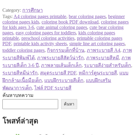
Category:
การศึกษา
Tags:
A4 coloring pages printable
,
bear coloring pages
,
beginner
coloring pages kids
,
coloring book PDF download
,
coloring pages
for kids ages 3-6
,
cute animal coloring pages
,
cute bear coloring
pages
,
easy coloring pages for toddlers
,
kids coloring pages
printable
,
preschool coloring activities
,
printable coloring pages
PDF
,
printable kids activity sheets
,
simple line art coloring pages
,
toddler coloring pages
,
กิจกรรมเด็กที่บ้าน
,
ภาพระบายสี A4
,
ภาพ
ระบายสีพิมพ์ได้
,
ภาพระบายสีสัตว์น่ารัก
,
ภาพระบายสีหมี
,
ภาพ
ระบายสีเด็ก 3-6 ปี
,
ภาพลายเส้นเด็กเล็ก
,
ระบายสีง่ายสำหรับเด็ก
,
ระบายสีหมีน่ารัก
,
สมุดระบายสี PDF
,
หมีการ์ตูนระบายสี
,
แบบ
ฝึกกล้ามเนื้อมือเด็ก
,
แบบฝึกระบายสีเด็ก
,
แบบฝึกเสริม
พัฒนาการเด็ก
,
ไฟล์ PDF ระบายสี
ค้นหาบทความ
ค้นหา
โพสท์ล่าสุด