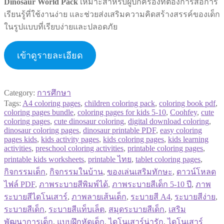
Dinosaur World Pack
เหมาะสำหรับผู้ปกครองที่ต้องการสื่อการ
เรียนรู้ที่ใช้งานง่าย และช่วยส่งเสริมความคิดสร้างสรรค์ของเด็ก
ในรูปแบบที่เรียบง่ายและปลอดภัย
เข้าดูรายละเอียด
Category:
การศึกษา
Tags:
A4 coloring pages
,
children coloring pack
,
coloring book pdf
,
coloring pages bundle
,
coloring pages for kids 5-10
,
Coohfey
,
cute
coloring pages
,
cute dinosaur coloring
,
digital download coloring
,
dinosaur coloring pages
,
dinosaur printable PDF
,
easy coloring
pages kids
,
kids activity pages
,
kids coloring pages
,
kids learning
activities
,
preschool coloring activities
,
printable coloring pages
,
printable kids worksheets
,
printable ไทย
,
tablet coloring pages
,
กิจกรรมเด็ก
,
กิจกรรมในบ้าน
,
ของเล่นเสริมทักษะ
,
ดาวน์โหลด
ไฟล์ PDF
,
ภาพระบายสีพิมพ์ได้
,
ภาพระบายสีเด็ก 5-10 ปี
,
ภาพ
ระบายสีไดโนเสาร์
,
ภาพลายเส้นเด็ก
,
ระบายสี A4
,
ระบายสีง่าย
,
ระบายสีเด็ก
,
ระบายสีแท็บเล็ต
,
สมุดระบายสีเด็ก
,
เสริม
พัฒนาการเด็ก
,
แบบฝึกหัดเด็ก
,
ไดโนเสาร์น่ารัก
,
ไดโนเสาร์