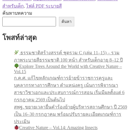
สำหรับเด็ก
,
ไฟล์ PDF ระบายสี
ค้นหาบทความ
ค้นหา
โพสท์ล่าสุด
ธรรมชาติสร้างสรรค์ ชุดรวม C (เล่ม 11–15) – รวม
ภาพระบายสีธรรมชาติ 100 หน้า สำหรับเด็กอายุ 8–12 ปี
Explore Trees Around the World with Creative Nature –
Vol.15
ก.ค.ศ. แก้ไขหลักเกณฑ์การย้ายข้าราชการครูและ
บุคลากรทางการศึกษา ตำแหน่งครู เน้นการพิจารณา
สาขาวิชาเอกและประสบการณ์การสอน เริ่มมีผลตั้งแต่ 6
กรกฎาคม 2569 เป็นต้นไป
สพฐ. ขยายเวลายื่นคำร้องย้ายผู้บริหารสถานศึกษา ปี 2569
เป็น 16–30 กรกฎาคม พร้อมปรับรายละเอียดเกณฑ์การ
ประเมิน
Creative Nature – Vol.14: Amazing Insects