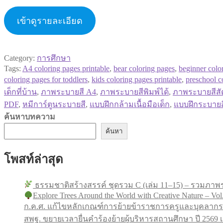
เข้าดูรายละเอียด
Category:
การศึกษา
Tags:
A4 coloring pages printable
,
bear coloring pages
,
beginner colo
coloring pages for toddlers
,
kids coloring pages printable
,
preschool co
เด็กที่บ้าน
,
ภาพระบายสี A4
,
ภาพระบายสีพิมพ์ได้
,
ภาพระบายสีสัต
PDF
,
หมีการ์ตูนระบายสี
,
แบบฝึกกล้ามเนื้อมือเด็ก
,
แบบฝึกระบายส
ค้นหาบทความ
ค้นหา
โพสท์ล่าสุด
ธรรมชาติสร้างสรรค์ ชุดรวม C (เล่ม 11–15) – รวมภาพร
Explore Trees Around the World with Creative Nature – Vol
ก.ค.ศ. แก้ไขหลักเกณฑ์การย้ายข้าราชการครูและบุคลากร
สพฐ. ขยายเวลายื่นคำร้องย้ายผู้บริหารสถานศึกษา ปี 256