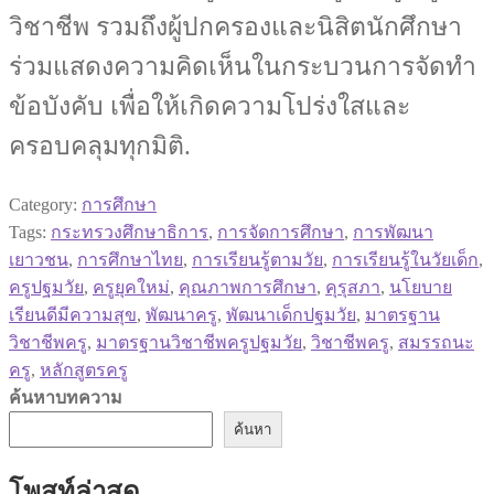
วิชาชีพ รวมถึงผู้ปกครองและนิสิตนักศึกษา
ร่วมแสดงความคิดเห็นในกระบวนการจัดทำ
ข้อบังคับ เพื่อให้เกิดความโปร่งใสและ
ครอบคลุมทุกมิติ.
Category:
การศึกษา
Tags:
กระทรวงศึกษาธิการ
,
การจัดการศึกษา
,
การพัฒนา
เยาวชน
,
การศึกษาไทย
,
การเรียนรู้ตามวัย
,
การเรียนรู้ในวัยเด็ก
,
ครูปฐมวัย
,
ครูยุคใหม่
,
คุณภาพการศึกษา
,
คุรุสภา
,
นโยบาย
เรียนดีมีความสุข
,
พัฒนาครู
,
พัฒนาเด็กปฐมวัย
,
มาตรฐาน
วิชาชีพครู
,
มาตรฐานวิชาชีพครูปฐมวัย
,
วิชาชีพครู
,
สมรรถนะ
ครู
,
หลักสูตรครู
ค้นหาบทความ
ค้นหา
โพสท์ล่าสุด