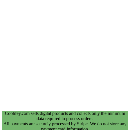
Coohfey.com sells digital products and collects only the minimum
data required to process orders.
All payments are securely processed by Stripe. We do not store any
payment card information.