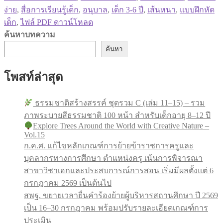
ง่าย
,
สื่อการเรียนรู้เด็ก
,
อนุบาล
,
เด็ก 3-6 ปี
,
เส้นหนา
,
แบบฝึกหัด
เด็ก
,
ไฟล์ PDF ดาวน์โหลด
ค้นหาบทความ
ค้นหา
โพสท์ล่าสุด
ธรรมชาติสร้างสรรค์ ชุดรวม C (เล่ม 11–15) – รวม
ภาพระบายสีธรรมชาติ 100 หน้า สำหรับเด็กอายุ 8–12 ปี
Explore Trees Around the World with Creative Nature –
Vol.15
ก.ค.ศ. แก้ไขหลักเกณฑ์การย้ายข้าราชการครูและ
บุคลากรทางการศึกษา ตำแหน่งครู เน้นการพิจารณา
สาขาวิชาเอกและประสบการณ์การสอน เริ่มมีผลตั้งแต่ 6
กรกฎาคม 2569 เป็นต้นไป
สพฐ. ขยายเวลายื่นคำร้องย้ายผู้บริหารสถานศึกษา ปี 2569
เป็น 16–30 กรกฎาคม พร้อมปรับรายละเอียดเกณฑ์การ
ประเมิน