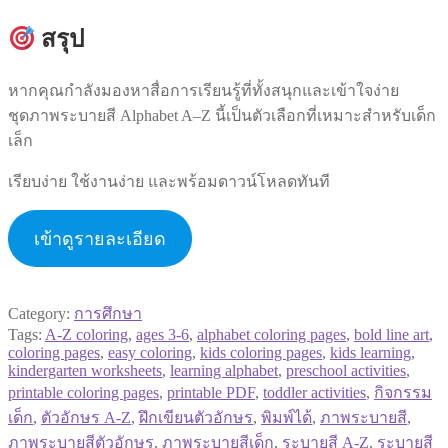
สรุป
หากคุณกำลังมองหาสื่อการเรียนรู้ที่ทั้งสนุกและเข้าใจง่าย
ชุดภาพระบายสี Alphabet A–Z นี้เป็นตัวเลือกที่เหมาะสำหรับเด็ก
เล็ก
เรียบง่าย ใช้งานง่าย และพร้อมดาวน์โหลดทันที
เข้าดูรายละเอียด
Category:
การศึกษา
Tags:
A-Z coloring
,
ages 3-6
,
alphabet coloring pages
,
bold line art
,
coloring pages
,
easy coloring
,
kids coloring pages
,
kids learning
,
kindergarten worksheets
,
learning alphabet
,
preschool activities
,
printable coloring pages
,
printable PDF
,
toddler activities
,
กิจกรรม
เด็ก
,
ตัวอักษร A-Z
,
ฝึกเขียนตัวอักษร
,
พิมพ์ได้
,
ภาพระบายสี
,
ภาพระบายสีตัวอักษร
,
ภาพระบายสีเด็ก
,
ระบายสี A-Z
,
ระบายสี