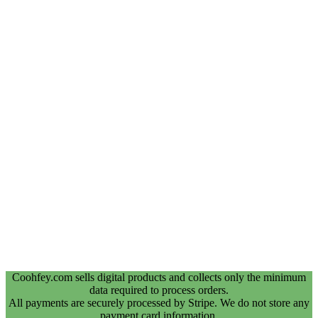
Coohfey.com sells digital products and collects only the minimum
data required to process orders.
All payments are securely processed by Stripe. We do not store any
payment card information.