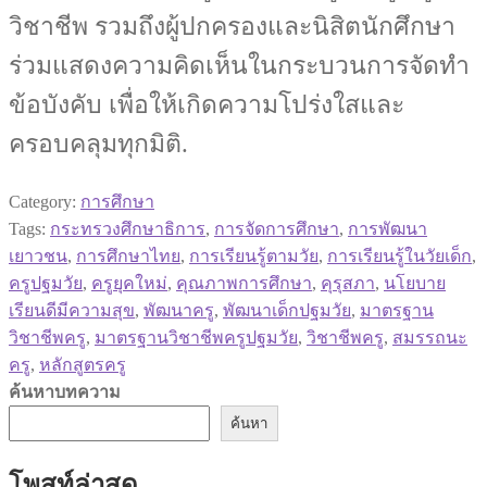
วิชาชีพ รวมถึงผู้ปกครองและนิสิตนักศึกษา
ร่วมแสดงความคิดเห็นในกระบวนการจัดทำ
ข้อบังคับ เพื่อให้เกิดความโปร่งใสและ
ครอบคลุมทุกมิติ.
Category:
การศึกษา
Tags:
กระทรวงศึกษาธิการ
,
การจัดการศึกษา
,
การพัฒนา
เยาวชน
,
การศึกษาไทย
,
การเรียนรู้ตามวัย
,
การเรียนรู้ในวัยเด็ก
,
ครูปฐมวัย
,
ครูยุคใหม่
,
คุณภาพการศึกษา
,
คุรุสภา
,
นโยบาย
เรียนดีมีความสุข
,
พัฒนาครู
,
พัฒนาเด็กปฐมวัย
,
มาตรฐาน
วิชาชีพครู
,
มาตรฐานวิชาชีพครูปฐมวัย
,
วิชาชีพครู
,
สมรรถนะ
ครู
,
หลักสูตรครู
ค้นหาบทความ
ค้นหา
โพสท์ล่าสุด