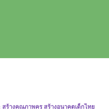
: สร้างคุณภาพครู สร้างอนาคตเด็กไทย