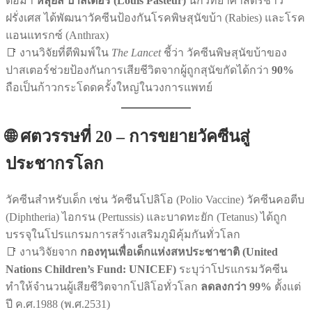
ต่อมา
หลุยส์ ปาสเตอร์ (Louis Pasteur)
นักวิทยาศาสตร์ชาว
ฝรั่งเศส ได้พัฒนาวัคซีนป้องกันโรคพิษสุนัขบ้า (Rabies) และโรค
แอนแทรกซ์ (Anthrax)
📑 งานวิจัยที่ตีพิมพ์ใน
The Lancet
ชี้ว่า วัคซีนพิษสุนัขบ้าของ
ปาสเตอร์ช่วยป้องกันการเสียชีวิตจากผู้ถูกสุนัขกัดได้กว่า
90%
ถือเป็นก้าวกระโดดครั้งใหญ่ในวงการแพทย์
🌐 ศตวรรษที่ 20 – การขยายวัคซีนสู่
ประชากรโลก
วัคซีนสำหรับเด็ก เช่น วัคซีนโปลิโอ (Polio Vaccine) วัคซีนคอตีบ
(Diphtheria) ไอกรน (Pertussis) และบาดทะยัก (Tetanus) ได้ถูก
บรรจุในโปรแกรมการสร้างเสริมภูมิคุ้มกันทั่วโลก
📑 งานวิจัยจาก
กองทุนเพื่อเด็กแห่งสหประชาชาติ (United
Nations Children’s Fund: UNICEF)
ระบุว่าโปรแกรมวัคซีน
ทำให้จำนวนผู้เสียชีวิตจากโปลิโอทั่วโลก
ลดลงกว่า 99%
ตั้งแต่
ปี ค.ศ.1988 (พ.ศ.2531)