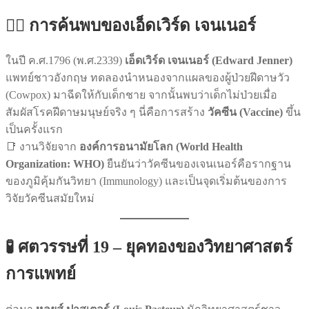
👨‍⚕️ การค้นพบของเอ็ดเวิร์ด เจนเนอร์
ในปี ค.ศ.1796 (พ.ศ.2339)
เอ็ดเวิร์ด เจนเนอร์ (Edward Jenner)
แพทย์ชาวอังกฤษ ทดลองนำหนองจากแผลของผู้ป่วยฝีดาษวัว
(Cowpox) มาฉีดให้กับเด็กชาย จากนั้นพบว่าเด็กไม่ป่วยเมื่อ
สัมผัสโรคฝีดาษมนุษย์จริง ๆ นี่คือการสร้าง
วัคซีน (Vaccine)
ขึ้น
เป็นครั้งแรก
📑 งานวิจัยจาก
องค์การอนามัยโลก (World Health
Organization: WHO)
ยืนยันว่าวัคซีนของเจนเนอร์คือรากฐาน
ของภูมิคุ้มกันวิทยา (Immunology) และเป็นจุดเริ่มต้นของการ
วิจัยวัคซีนสมัยใหม่
🧪 ศตวรรษที่ 19 – ยุคทองของวิทยาศาสตร์
การแพทย์