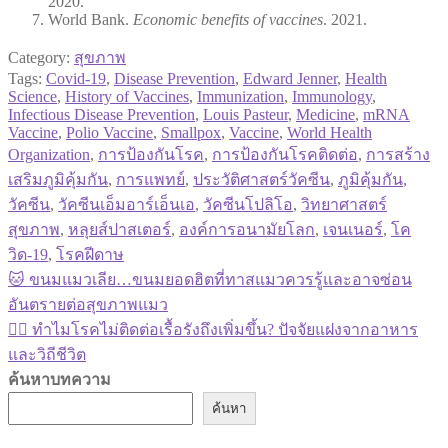
2020.
World Bank.
Economic benefits of vaccines
. 2021.
Category:
สุขภาพ
Tags:
Covid-19
,
Disease Prevention
,
Edward Jenner
,
Health
Science
,
History of Vaccines
,
Immunization
,
Immunology
,
Infectious Disease Prevention
,
Louis Pasteur
,
Medicine
,
mRNA
Vaccine
,
Polio Vaccine
,
Smallpox
,
Vaccine
,
World Health
Organization
,
การป้องกันโรค
,
การป้องกันโรคติดต่อ
,
การสร้าง
เสริมภูมิคุ้มกัน
,
การแพทย์
,
ประวัติศาสตร์วัคซีน
,
ภูมิคุ้มกัน
,
วัคซีน
,
วัคซีนเอ็มอาร์เอ็นเอ
,
วัคซีนโปลิโอ
,
วิทยาศาสตร์
สุขภาพ
,
หลุยส์ปาสเตอร์
,
องค์การอนามัยโลก
,
เจนเนอร์
,
โค
วิด-19
,
โรคฝีดาษ
Previous
🐱 ขนมแมวเลีย…ขนมยอดฮิตที่ทาสแมวควรรู้และอาจซ่อน
แนะแนว
post:
อันตรายต่อสุขภาพแมว
เรื่อง
Next
🚶‍♀️ ทำไมโรคไม่ติดต่อเรื้อรังถึงเพิ่มขึ้น? ปัจจัยแฝงจากอาหาร
post:
และวิถีชีวิต
ค้นหาบทความ
ค้นหา