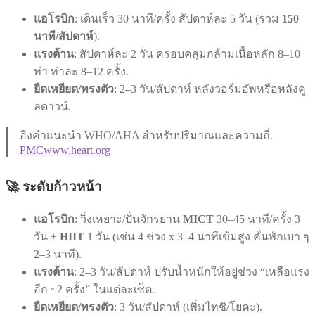
แอโรบิก
: เดินเร็ว 30 นาที/ครั้ง สัปดาห์ละ 5 วัน (รวม
150
นาที/สัปดาห์
).
แรงต้าน
: สัปดาห์ละ 2 วัน ครอบคลุมกล้ามเนื้อหลัก 8–10
ท่า ท่าละ 8–12 ครั้ง.
ยืดเหยียด/ทรงตัว
: 2–3 วัน/สัปดาห์ หลังวอร์มอัพหรือหลังคู
ลดาวน์.
อิงคำแนะนำ WHO/AHA สำหรับปริมาณและความถี่.
PMC
www.heart.org
🚀 ระดับก้าวหน้า
แอโรบิก
: วิ่งเหยาะ/ปั่นจักรยาน
MICT
30–45 นาที/ครั้ง 3
วัน +
HIIT
1 วัน (เช่น 4 ช่วง x 3–4 นาทีเข้มสูง คั่นพักเบา ๆ
2–3 นาที).
แรงต้าน
: 2–3 วัน/สัปดาห์ ปรับน้ำหนักให้อยู่ช่วง “เหลือแรง
อีก ~2 ครั้ง” ในแต่ละเซ็ต.
ยืดเหยียด/ทรงตัว
: 3 วัน/สัปดาห์ (เพิ่มไทชิ/โยคะ).