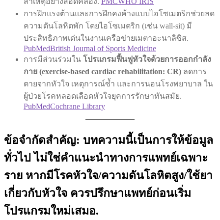
สาเหตุอย่างสอดคล้อง.
PMC
WHO IRIS
การฝึกแรงต้านและการฝึกคงค้างแบบไอโซเมตริกช่วยลด
ความดันโลหิตพัก โดยไอโซเมตริก (เช่น wall-sit) มี
ประสิทธิภาพเด่นในงานเครือข่ายเมตาอะนาลิซิส.
PubMed
British Journal of Sports Medicine
การมีส่วนร่วมใน
โปรแกรมฟื้นฟูหัวใจด้วยการออกกำลัง
กาย (exercise-based cardiac rehabilitation: CR)
ลดการ
ตายจากหัวใจ เหตุการณ์ซ้ำ และการนอนโรงพยาบาล ใน
ผู้ป่วยโรคหลอดเลือดหัวใจยุคการรักษาทันสมัย.
PubMed
Cochrane Library
ข้อจำกัดสำคัญ: บทความนี้เป็นการให้ข้อมูล
ทั่วไป ไม่ใช่คำแนะนำทางการแพทย์เฉพาะ
ราย หากมีโรคหัวใจ/ความดันโลหิตสูง/ใช้ยา
เกี่ยวกับหัวใจ ควรปรึกษาแพทย์ก่อนเริ่ม
โปรแกรมใหม่เสมอ.