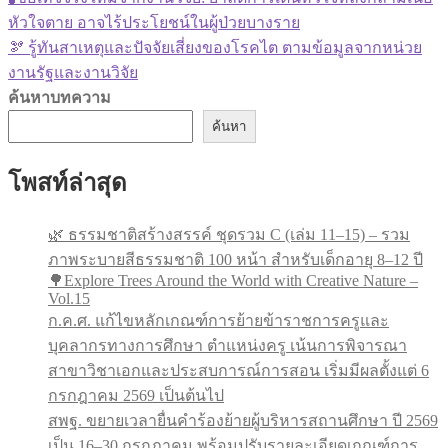
แนะแนว
post:
หัวใจตาย อาจไร้ประโยชน์ในผู้ป่วยบางราย
เรื่อง
Next
🫘 รู้ทันสาเหตุและปัจจัยเสี่ยงของโรคไต ตามข้อมูลจากหน่วย
post:
งานรัฐและงานวิจัย
ค้นหาบทความ
ค้นหา
โพสท์ล่าสุด
🌿 ธรรมชาติสร้างสรรค์ ชุดรวม C (เล่ม 11–15) – รวม
ภาพระบายสีธรรมชาติ 100 หน้า สำหรับเด็กอายุ 8–12 ปี
🌳Explore Trees Around the World with Creative Nature –
Vol.15
ก.ค.ศ. แก้ไขหลักเกณฑ์การย้ายข้าราชการครูและ
บุคลากรทางการศึกษา ตำแหน่งครู เน้นการพิจารณา
สาขาวิชาเอกและประสบการณ์การสอน เริ่มมีผลตั้งแต่ 6
กรกฎาคม 2569 เป็นต้นไป
สพฐ. ขยายเวลายื่นคำร้องย้ายผู้บริหารสถานศึกษา ปี 2569
เป็น 16–30 กรกฎาคม พร้อมปรับรายละเอียดเกณฑ์การ