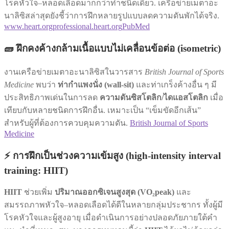
โรคหัวใจ–หลอดเลือดมากกว่าทำชนิดเดียว. เครือข่ายเมตาอะ
นาลิซิสล่าสุดยังชี้ว่าการฝึกหลายรูปแบบลดความดันพักได้จริง.
www.heart.org
professional.heart.org
PubMed
🧱 ฝึกคงค้างกล้ามเนื้อแบบไม่เคลื่อนข้อต่อ (isometric)
งานเครือข่ายเมตาอะนาลิซิสในวารสาร
British Journal of Sports
Medicine
พบว่า
ท่ากำแพงนั่ง (wall-sit)
และท่าเกร็งค้างอื่น ๆ มี
ประสิทธิภาพเด่นในการลด
ความดันซิสโตลิก/ไดแอสโตลิก
เมื่อ
เทียบกับหลายชนิดการฝึกอื่น. เหมาะเป็น “เข็มขัดอีกเส้น”
สำหรับผู้ที่ต้องการควบคุมความดัน.
British Journal of Sports
Medicine
⚡ การฝึกเป็นช่วงความเข้มสูง (high-intensity interval
training: HIIT)
HIIT
ช่วยเพิ่ม
ปริมาณออกซิเจนสูงสุด (VO₂peak)
และ
สมรรถภาพหัวใจ–หลอดเลือดได้ดีในหลายกลุ่มประชากร ทั้งผู้มี
โรคหัวใจและผู้สูงอายุ เมื่อดำเนินการอย่างปลอดภัยภายใต้คำ