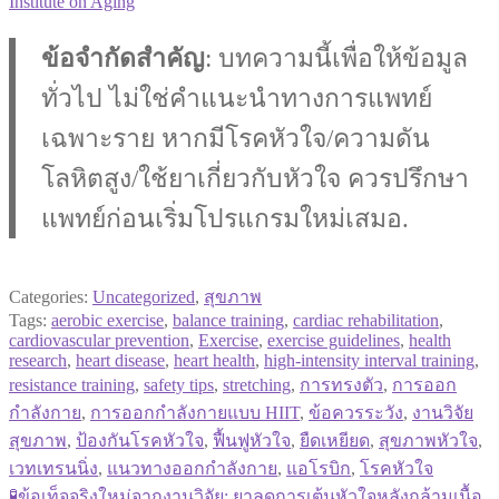
Institute on Aging
ข้อจำกัดสำคัญ
: บทความนี้เพื่อให้ข้อมูล
ทั่วไป ไม่ใช่คำแนะนำทางการแพทย์
เฉพาะราย หากมีโรคหัวใจ/ความดัน
โลหิตสูง/ใช้ยาเกี่ยวกับหัวใจ ควรปรึกษา
แพทย์ก่อนเริ่มโปรแกรมใหม่เสมอ.
Categories:
Uncategorized
,
สุขภาพ
Tags:
aerobic exercise
,
balance training
,
cardiac rehabilitation
,
cardiovascular prevention
,
Exercise
,
exercise guidelines
,
health
research
,
heart disease
,
heart health
,
high-intensity interval training
,
resistance training
,
safety tips
,
stretching
,
การทรงตัว
,
การออก
กำลังกาย
,
การออกกำลังกายแบบ HIIT
,
ข้อควรระวัง
,
งานวิจัย
สุขภาพ
,
ป้องกันโรคหัวใจ
,
ฟื้นฟูหัวใจ
,
ยืดเหยียด
,
สุขภาพหัวใจ
,
เวทเทรนนิ่ง
,
แนวทางออกกำลังกาย
,
แอโรบิก
,
โรคหัวใจ
Previous
🧪ข้อเท็จจริงใหม่จากงานวิจัย: ยาลดการเต้นหัวใจหลังกล้ามเนื้อ