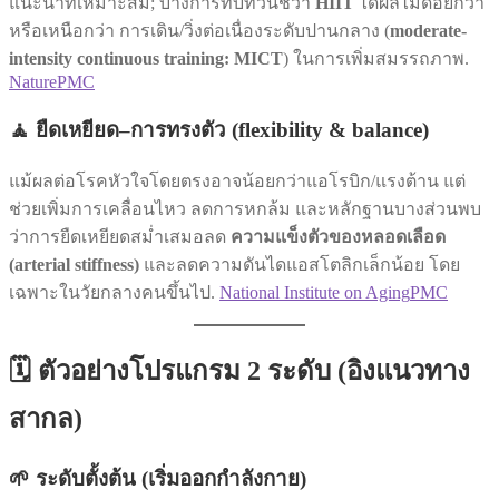
แนะนำที่เหมาะสม; บางการทบทวนชี้ว่า
HIIT
ได้ผลไม่ด้อยกว่า
หรือเหนือกว่า การเดิน/วิ่งต่อเนื่องระดับปานกลาง (
moderate-
intensity continuous training: MICT
) ในการเพิ่มสมรรถภาพ.
Nature
PMC
🧘 ยืดเหยียด–การทรงตัว (flexibility & balance)
แม้ผลต่อโรคหัวใจโดยตรงอาจน้อยกว่าแอโรบิก/แรงต้าน แต่
ช่วยเพิ่มการเคลื่อนไหว ลดการหกล้ม และหลักฐานบางส่วนพบ
ว่าการยืดเหยียดสม่ำเสมอลด
ความแข็งตัวของหลอดเลือด
(arterial stiffness)
และลดความดันไดแอสโตลิกเล็กน้อย โดย
เฉพาะในวัยกลางคนขึ้นไป.
National Institute on Aging
PMC
🗓️ ตัวอย่างโปรแกรม 2 ระดับ (อิงแนวทาง
สากล)
🌱 ระดับตั้งต้น (เริ่มออกกำลังกาย)