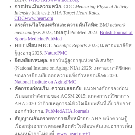
การประเมินความหนัก
: CDC
Measuring Physical Activity
Intensity
(talk test); AHA
Target Heart Rates
.
CDC
www.heart.org
แรงต้าน/ไอโซเมตริกและความดันโลหิต
: BMJ
network
meta-analysis
2023; บทสรุป PubMed 2023.
British Journal of
Sports Medicine
PubMed
HIIT เทียบ MICT
:
Scientific Reports
2023; เมตาอะนาลิซิส
ผู้สูงอายุ 2025.
Nature
PMC
ยืดเหยียด/สมดุล
: สถาบันผู้สูงอายุแห่งชาติ สหรัฐฯ
(National Institute on Aging: NIA) 2025; เมตาอะนาลิซิสผล
ของการยืดเหยียดต่อความแข็งตัวหลอดเลือด 2020.
National Institute on Aging
PMC
คัดกรองก่อนเริ่ม–ความปลอดภัย
: แนวทางคัดกรองก่อน
เริ่มออกกำลังกายของ ACSM 2015; แถลงการณ์วิชาการ
AHA 2020 ว่าด้วยเหตุการณ์หัวใจเฉียบพลันที่เกี่ยวกับการ
ออกกำลังกาย.
PubMed
AHA Journals
สัญญาณอันตราย/อาการเจ็บหน้าอก
: AHA หน้าความรู้
เรื่องกลุ่มอาการหลอดเลือดหัวใจเฉียบพลันและอาการเจ็บ
แน่นหน้าอกไม่คงที่.
www.heart.org+1