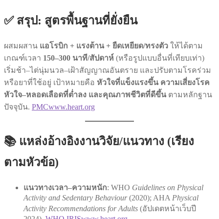
✅ สรุป: สูตรพื้นฐานที่ยั่งยืน
ผสมผสาน
แอโรบิก + แรงต้าน + ยืดเหยียด/ทรงตัว
ให้ได้ตาม
เกณฑ์เวลา
150–300 นาที/สัปดาห์
(หรือรูปแบบอื่นที่เทียบเท่า)
เริ่มช้า–ไต่นุ่มนวล–เฝ้าสัญญาณอันตราย และปรับตามโรคร่วม
หรือยาที่ใช้อยู่ เป้าหมายคือ
หัวใจที่แข็งแรงขึ้น ความเสี่ยงโรค
หัวใจ–หลอดเลือดที่ต่ำลง และคุณภาพชีวิตที่ดีขึ้น
ตามหลักฐาน
ปัจจุบัน.
PMC
www.heart.org
📚 แหล่งอ้างอิงงานวิจัย/แนวทาง (เรียง
ตามหัวข้อ)
แนวทางเวลา–ความหนัก
: WHO
Guidelines on Physical
Activity and Sedentary Behaviour
(2020); AHA
Physical
Activity Recommendations for Adults
(อัปเดตหน้าเว็บปี
2024).
WHO IRIS
www.heart.org