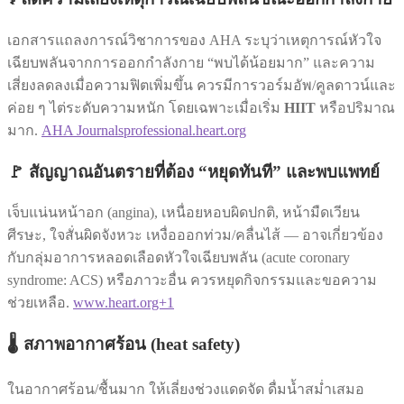
เอกสารแถลงการณ์วิชาการของ AHA ระบุว่าเหตุการณ์หัวใจ
เฉียบพลันจากการออกกำลังกาย “พบได้น้อยมาก” และความ
เสี่ยงลดลงเมื่อความฟิตเพิ่มขึ้น ควรมีการวอร์มอัพ/คูลดาวน์และ
ค่อย ๆ ไต่ระดับความหนัก โดยเฉพาะเมื่อเริ่ม
HIIT
หรือปริมาณ
มาก.
AHA Journals
professional.heart.org
🚩 สัญญาณอันตรายที่ต้อง “หยุดทันที” และพบแพทย์
เจ็บแน่นหน้าอก (angina), เหนื่อยหอบผิดปกติ, หน้ามืดเวียน
ศีรษะ, ใจสั่นผิดจังหวะ เหงื่อออกท่วม/คลื่นไส้ — อาจเกี่ยวข้อง
กับกลุ่มอาการหลอดเลือดหัวใจเฉียบพลัน (acute coronary
syndrome: ACS) หรือภาวะอื่น ควรหยุดกิจกรรมและขอความ
ช่วยเหลือ.
www.heart.org+1
🌡️ สภาพอากาศร้อน (heat safety)
ในอากาศร้อน/ชื้นมาก ให้เลี่ยงช่วงแดดจัด ดื่มน้ำสม่ำเสมอ