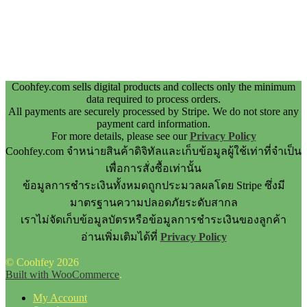
Coohfey.com sells digital products and collects only the minimum
data required to process orders.
All payments are securely processed by Stripe. We do not store any
payment card information.
For more details, please see our
Privacy Policy
Coohfey.com จำหน่ายสินค้าดิจิทัลและเก็บข้อมูลผู้ใช้เท่าที่จำเป็น
เพื่อการสั่งซื้อเท่านั้น
ข้อมูลการชำระเงินทั้งหมดถูกประมวลผลโดย Stripe ซึ่งมี
มาตรฐานความปลอดภัยระดับสากล
เราไม่จัดเก็บข้อมูลบัตรหรือข้อมูลการชำระเงินของลูกค้า
อ่านเพิ่มเติมได้ที่
Privacy Policy
© Coohfey 2026
Built with WooCommerce
.
My Account