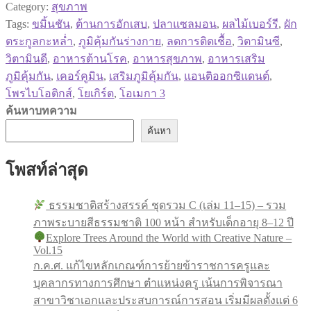
Category:
สุขภาพ
Tags:
ขมิ้นชัน
,
ต้านการอักเสบ
,
ปลาแซลมอน
,
ผลไม้เบอร์รี
,
ผัก
ตระกูลกะหล่ำ
,
ภูมิคุ้มกันร่างกาย
,
ลดการติดเชื้อ
,
วิตามินซี
,
วิตามินดี
,
อาหารต้านโรค
,
อาหารสุขภาพ
,
อาหารเสริม
ภูมิคุ้มกัน
,
เคอร์คูมิน
,
เสริมภูมิคุ้มกัน
,
แอนติออกซิแดนต์
,
โพรไบโอติกส์
,
โยเกิร์ต
,
โอเมกา 3
ค้นหาบทความ
ค้นหา
โพสท์ล่าสุด
ธรรมชาติสร้างสรรค์ ชุดรวม C (เล่ม 11–15) – รวม
ภาพระบายสีธรรมชาติ 100 หน้า สำหรับเด็กอายุ 8–12 ปี
Explore Trees Around the World with Creative Nature –
Vol.15
ก.ค.ศ. แก้ไขหลักเกณฑ์การย้ายข้าราชการครูและ
บุคลากรทางการศึกษา ตำแหน่งครู เน้นการพิจารณา
สาขาวิชาเอกและประสบการณ์การสอน เริ่มมีผลตั้งแต่ 6