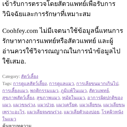
เข้ารับการตรวจโดยสัตวแพทย์เพื่อรับการ
วินิจฉัยและการรักษาที่เหมาะสม
Coohfey.com ไม่มีเจตนาใช้ข้อมูลนี้แทนการ
รักษาทางการแพทย์หรือสัตวแพทย์ และผู้
อ่านควรใช้วิจารณญาณในการนำข้อมูลไป
ใช้เสมอ.
Category:
สัตว์เลี้ยง
Tags:
การดูแลสัตว์เลี้ยง
,
การดูแลแมว
,
การเลียขนมากเกินไป
,
การเลี้ยงแมว
,
พฤติกรรมแมว
,
ภูมิแพ้ในแมว
,
สัตวแพทย์
,
สุขภาพสัตว์เลี้ยง
,
สุขภาพแมว
,
หมัดในแมว
,
อาการผิดปกติของ
แมว
,
แมวขนร่วง
,
แมวป่วย
,
แมวเครียด
,
แมวเลียขน
,
แมวเลียขน
เพราะอะไร
,
แมวเลียจนขนร่วง
,
แมวเลียตัวเองบ่อย
,
โรคผิวหนัง
ในแมว
ค้นหาบทความ