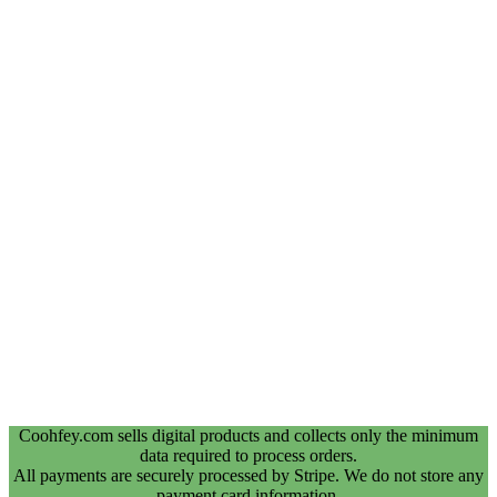
Coohfey.com sells digital products and collects only the minimum
data required to process orders.
All payments are securely processed by Stripe. We do not store any
payment card information.