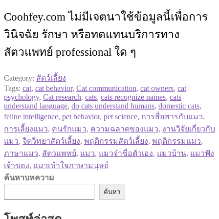
Coohfey.com ไม่มีเจตนาใช้ข้อมูลนี้เพื่อการ
วินิจฉัย รักษา หรือทดแทนบริการทาง
สัตวแพทย์ professional ใด ๆ
Category:
สัตว์เลี้ยง
Tags:
cat
,
cat behavior
,
Cat communication
,
cat owners
,
cat
psychology
,
Cat research
,
cats
,
cats recognize names
,
cats
understand language
,
do cats understand humans
,
domestic cats
,
feline intelligence
,
pet behavior
,
pet science
,
การสื่อสารกับแมว
,
การเลี้ยงแมว
,
คนรักแมว
,
ความฉลาดของแมว
,
งานวิจัยเกี่ยวกับ
แมว
,
จิตวิทยาสัตว์เลี้ยง
,
พฤติกรรมสัตว์เลี้ยง
,
พฤติกรรมแมว
,
ภาษาแมว
,
สัตวแพทย์
,
แมว
,
แมวจำชื่อตัวเอง
,
แมวบ้าน
,
แมวฟัง
เจ้าของ
,
แมวเข้าใจภาษามนุษย์
ค้นหาบทความ
ค้นหา