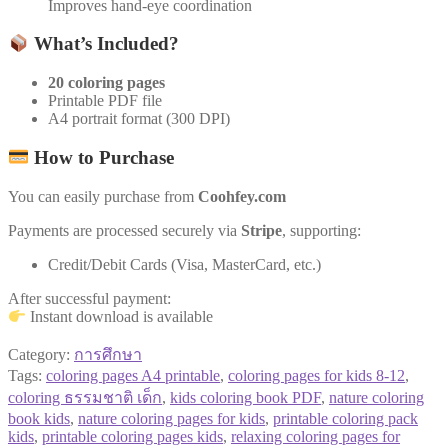
Improves hand-eye coordination
What’s Included?
20 coloring pages
Printable PDF file
A4 portrait format (300 DPI)
How to Purchase
You can easily purchase from
Coohfey.com
Payments are processed securely via
Stripe
, supporting:
Credit/Debit Cards (Visa, MasterCard, etc.)
After successful payment:
Instant download is available
Category:
การศึกษา
Tags:
coloring pages A4 printable
,
coloring pages for kids 8-12
,
coloring ธรรมชาติ เด็ก
,
kids coloring book PDF
,
nature coloring
book kids
,
nature coloring pages for kids
,
printable coloring pack
kids
,
printable coloring pages kids
,
relaxing coloring pages for