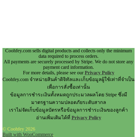
Coohfey.com sells digital products and collects only the minimum
data required to process orders.
All payments are securely processed by Stripe. We do not store any
payment card information.
For more details, please see our
Privacy Policy
Coohfey.com จำหน่ายสินค้าดิจิทัลและเก็บข้อมูลผู้ใช้เท่าที่จำเป็น
เพื่อการสั่งซื้อเท่านั้น
ข้อมูลการชำระเงินทั้งหมดถูกประมวลผลโดย Stripe ซึ่งมี
มาตรฐานความปลอดภัยระดับสากล
เราไม่จัดเก็บข้อมูลบัตรหรือข้อมูลการชำระเงินของลูกค้า
อ่านเพิ่มเติมได้ที่
Privacy Policy
© Coohfey 2026
Built with WooCommerce
.