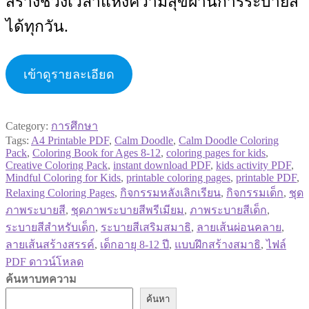
สร้างช่วงเวลาแห่งความสุขผ่านการระบายสี
ได้ทุกวัน.
เข้าดูรายละเอียด
Category:
การศึกษา
Tags:
A4 Printable PDF
,
Calm Doodle
,
Calm Doodle Coloring
Pack
,
Coloring Book for Ages 8-12
,
coloring pages for kids
,
Creative Coloring Pack
,
instant download PDF
,
kids activity PDF
,
Mindful Coloring for Kids
,
printable coloring pages
,
printable PDF
,
Relaxing Coloring Pages
,
กิจกรรมหลังเลิกเรียน
,
กิจกรรมเด็ก
,
ชุด
ภาพระบายสี
,
ชุดภาพระบายสีพรีเมียม
,
ภาพระบายสีเด็ก
,
ระบายสีสำหรับเด็ก
,
ระบายสีเสริมสมาธิ
,
ลายเส้นผ่อนคลาย
,
ลายเส้นสร้างสรรค์
,
เด็กอายุ 8-12 ปี
,
แบบฝึกสร้างสมาธิ
,
ไฟล์
PDF ดาวน์โหลด
ค้นหาบทความ
ค้นหา