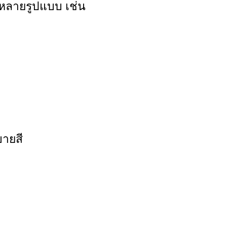
หลายรูปแบบ เช่น
บายสี