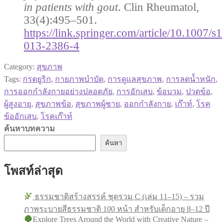
in patients with gout
. Clin Rheumatol,
33(4):495–501.
https://link.springer.com/article/10.1007/
013-2386-4
Category:
สุขภาพ
Tags:
กรดยูริก
,
กายภาพบำบัด
,
การดูแลสุขภาพ
,
การลดน้ำหนัก
,
การออกกำลังกายอย่างปลอดภัย
,
การอักเสบ
,
ข้อบวม
,
ปวดข้อ
,
ผู้สูงอายุ
,
สุขภาพข้อ
,
สุขภาพผู้ชาย
,
ออกกำลังกาย
,
เก๊าท์
,
โรค
ข้ออักเสบ
,
โรคเก๊าท์
ค้นหาบทความ
ค้นหา
โพสท์ล่าสุด
ธรรมชาติสร้างสรรค์ ชุดรวม C (เล่ม 11–15) – รวม
ภาพระบายสีธรรมชาติ 100 หน้า สำหรับเด็กอายุ 8–12 ปี
Explore Trees Around the World with Creative Nature –