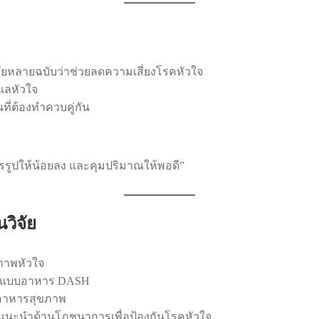
จัยหลายฉบับว่าช่วยลดความเสี่ยงโรคหัวใจ
แลหัวใจ
นที่ต้องทำควบคู่กัน
แปรรูปให้น้อยลง และคุมปริมาณให้พอดี”
วิจัย
ภาพหัวใจ
ปแบบอาหาร DASH
ะอาหารสุขภาพ
แนะนำด้านโภชนาการเพื่อป้องกันโรคหัวใจ