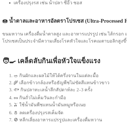
เครื่องปรุงรส เช่น น้ำปลา ซีอิ๊ว ซอส
🍩 น้ำตาลและอาหารอัลตราโปรเซส (Ultra-Processed 
ขนมหวาน เครื่องดื่มน้ำตาลสูง และอาหารแปรรูป เช่น ไส้กรอก
โปรเซสเป็นประจำมีความเสี่ยงโรคหัวใจและโรคเมตาบอลิกสูงขึ้
🧑‍🍳 เคล็ดลับกินเพื่อหัวใจแข็งแรง
🥗 กินผักและผลไม้ให้ได้ครึ่งจานในแต่ละมื้อ
🌾 เลือกข้าวกล้องหรือธัญพืชไม่ขัดสีแทนข้าวขาว
🐟 กินปลาทะเลน้ำลึกสัปดาห์ละ 2–3 ครั้ง
🥜 กินถั่วไม่เค็มวันละกำมือ
🫒 ใช้น้ำมันพืชแทนน้ำมันหมูหรือเนย
🧂 ลดเครื่องปรุงรสเค็มจัด
🚫 หลีกเลี่ยงอาหารแปรรูปและเครื่องดื่มหวาน