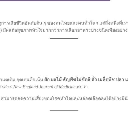
ุการเสียชีวิตอันดับต้น ๆ ของคนไทยและคนทั่วโลก แต่สิ่งหนึ่งที่
)
มีผลต่อสุขภาพหัวใจมากกว่าการเลือกอาหารบางชนิดเพียงอย่างเ
แต่เดิม จุดเด่นคือเน้น
ผัก ผลไม้ ธัญพืชไม่ขัดสี ถั่ว เมล็ดพืช ปล
นวารสาร
New England Journal of Medicine
พบว่า
ถั่ว สามารถลดความเสี่ยงของโรคหัวใจและหลอดเลือดลงได้อย่างมีน