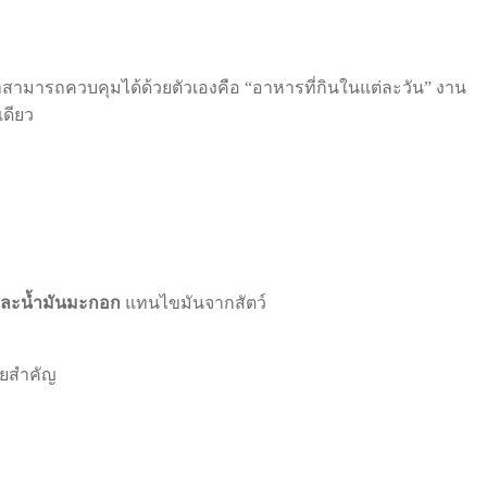
เราสามารถควบคุมได้ด้วยตัวเองคือ “อาหารที่กินในแต่ละวัน” งาน
ดียว
า และน้ำมันมะกอก
แทนไขมันจากสัตว์
ัยสำคัญ