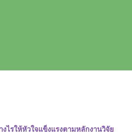
างไรให้หัวใจแข็งแรงตามหลักงานวิจัย