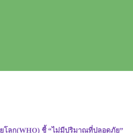
ยโลก(WHO) ชี้ “ไม่มีปริมาณที่ปลอดภัย”