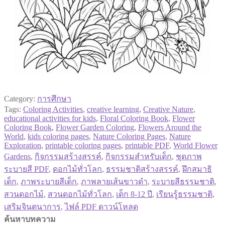
Category:
การศึกษา
Tags:
Coloring Activities
,
creative learning
,
Creative Nature
,
educational activities for kids
,
Floral Coloring Book
,
Flower
Coloring Book
,
Flower Garden Coloring
,
Flowers Around the
World
,
kids coloring pages
,
Nature Coloring Pages
,
Nature
Exploration
,
printable coloring pages
,
printable PDF
,
World Flower
Gardens
,
กิจกรรมสร้างสรรค์
,
กิจกรรมสำหรับเด็ก
,
ชุดภาพ
ระบายสี PDF
,
ดอกไม้ทั่วโลก
,
ธรรมชาติสร้างสรรค์
,
ฝึกสมาธิ
เด็ก
,
ภาพระบายสีเด็ก
,
ภาพลายเส้นขาวดำ
,
ระบายสีธรรมชาติ
,
สวนดอกไม้
,
สวนดอกไม้ทั่วโลก
,
เด็ก 8-12 ปี
,
เรียนรู้ธรรมชาติ
,
เสริมจินตนาการ
,
ไฟล์ PDF ดาวน์โหลด
ค้นหาบทความ