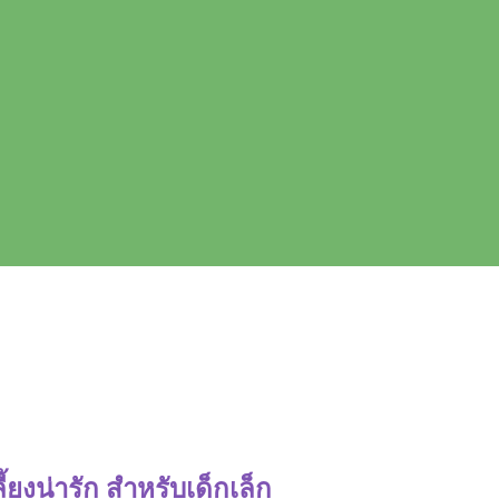
้ยงน่ารัก สำหรับเด็กเล็ก