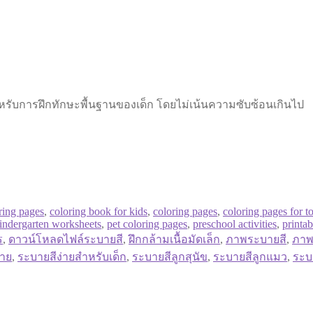
ำหรับการฝึกทักษะพื้นฐานของเด็ก โดยไม่เน้นความซับซ้อนเกินไป
ring pages
,
coloring book for kids
,
coloring pages
,
coloring pages for t
indergarten worksheets
,
pet coloring pages
,
preschool activities
,
printa
ร
,
ดาวน์โหลดไฟล์ระบายสี
,
ฝึกกล้ามเนื้อมัดเล็ก
,
ภาพระบายสี
,
ภาพ
่าย
,
ระบายสีง่ายสำหรับเด็ก
,
ระบายสีลูกสุนัข
,
ระบายสีลูกแมว
,
ระบา