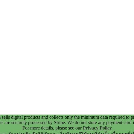
ells digital products and collects only the minimum data required to p
s are securely processed by Stripe. We do not store any payment card 
For more details, please see our
Privacy Policy