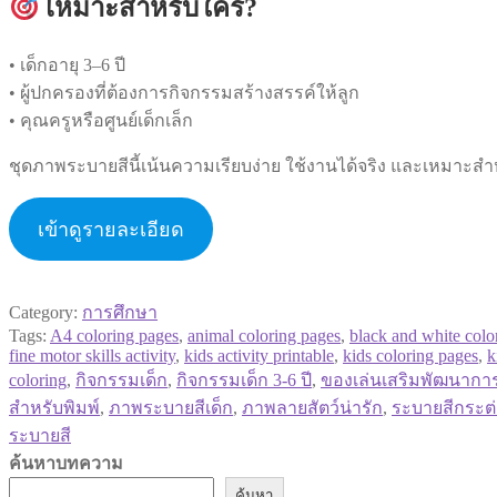
เหมาะสำหรับใคร?
• เด็กอายุ 3–6 ปี
• ผู้ปกครองที่ต้องการกิจกรรมสร้างสรรค์ให้ลูก
• คุณครูหรือศูนย์เด็กเล็ก
ชุดภาพระบายสีนี้เน้นความเรียบง่าย ใช้งานได้จริง และเหมาะส
เข้าดูรายละเอียด
Category:
การศึกษา
Tags:
A4 coloring pages
,
animal coloring pages
,
black and white colo
fine motor skills activity
,
kids activity printable
,
kids coloring pages
,
k
coloring
,
กิจกรรมเด็ก
,
กิจกรรมเด็ก 3-6 ปี
,
ของเล่นเสริมพัฒนากา
สำหรับพิมพ์
,
ภาพระบายสีเด็ก
,
ภาพลายสัตว์น่ารัก
,
ระบายสีกระต
ระบายสี
ค้นหาบทความ
ค้นหา