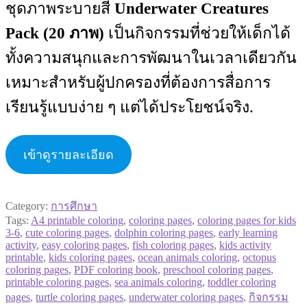
ชุดภาพระบายสี
Underwater Creatures
Pack (20 ภาพ)
เป็นกิจกรรมที่ช่วยให้เด็กได้
ทั้งความสนุกและการพัฒนาในเวลาเดียวกัน
เหมาะสำหรับผู้ปกครองที่ต้องการสื่อการ
เรียนรู้แบบง่าย ๆ แต่ได้ประโยชน์จริง.
เข้าดูรายละเอียด
Category:
การศึกษา
Tags:
A4 printable coloring
,
coloring pages
,
coloring pages for kids
3-6
,
cute coloring pages
,
dolphin coloring pages
,
early learning
activity
,
easy coloring pages
,
fish coloring pages
,
kids activity
printable
,
kids coloring pages
,
ocean animals coloring
,
octopus
coloring pages
,
PDF coloring book
,
preschool coloring pages
,
printable coloring pages
,
sea animals coloring
,
toddler coloring
pages
,
turtle coloring pages
,
underwater coloring pages
,
กิจกรรม