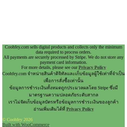
Coohfey.com sells digital products and collects only the minimum
data required to process orders.
All payments are securely processed by Stripe. We do not store any
payment card information.
For more details, please see our
Privacy Policy
Coohfey.com จำหน่ายสินค้าดิจิทัลและเก็บข้อมูลผู้ใช้เท่าที่จำเป็น
เพื่อการสั่งซื้อเท่านั้น
ข้อมูลการชำระเงินทั้งหมดถูกประมวลผลโดย Stripe ซึ่งมี
มาตรฐานความปลอดภัยระดับสากล
เราไม่จัดเก็บข้อมูลบัตรหรือข้อมูลการชำระเงินของลูกค้า
อ่านเพิ่มเติมได้ที่
Privacy Policy
© Coohfey 2026
Built with WooCommerce
.