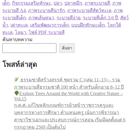
เด็ก
,
กิจกรรมเสริมทักษะ
,
ปลา
,
ปลาหมึก
,
ภาพระบายสี
,
ภาพ
ระบายสี A4
,
ภาพระบายสีน่ารัก
,
ภาพระบายสีสัตว์ทะเล
,
ภาพ
ระบายสีเด็ก
,
ภาพเส้นหนา
,
ระบายสีง่าย
,
ระบายสีเด็ก 3-6 ปี
,
สัตว์
น้ำ
,
เต่าทะเล
,
เสริมพัฒนาการเด็ก
,
แบบฝึกทักษะเด็ก
,
โลกใต้
ทะเล
,
โลมา
,
ไฟล์ PDF ระบายสี
ค้นหาบทความ
ค้นหา
โพสท์ล่าสุด
ธรรมชาติสร้างสรรค์ ชุดรวม C (เล่ม 11–15) – รวม
ภาพระบายสีธรรมชาติ 100 หน้า สำหรับเด็กอายุ 8–12 ปี
Explore Trees Around the World with Creative Nature –
Vol.15
ก.ค.ศ. แก้ไขหลักเกณฑ์การย้ายข้าราชการครูและ
บุคลากรทางการศึกษา ตำแหน่งครู เน้นการพิจารณา
สาขาวิชาเอกและประสบการณ์การสอน เริ่มมีผลตั้งแต่ 6
กรกฎาคม 2569 เป็นต้นไป